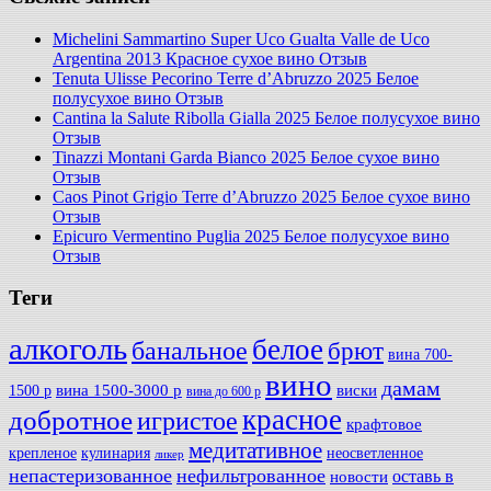
Michelini Sammartino Super Uco Gualta Valle de Uco
Argentina 2013 Красное сухое вино Отзыв
Tenuta Ulisse Pecorino Terre d’Abruzzo 2025 Белое
полусухое вино Отзыв
Cantina la Salute Ribolla Gialla 2025 Белое полусухое вино
Отзыв
Tinazzi Montani Garda Bianco 2025 Белое сухое вино
Отзыв
Caos Pinot Grigio Terre d’Abruzzo 2025 Белое сухое вино
Отзыв
Epicuro Vermentino Puglia 2025 Белое полусухое вино
Отзыв
Теги
алкоголь
белое
банальное
брют
вина 700-
вино
дамам
вина 1500-3000 р
виски
1500 р
вина до 600 р
красное
добротное
игристое
крафтовое
медитативное
крепленое
кулинария
неосветленное
ликер
непастеризованное
нефильтрованное
оставь в
новости