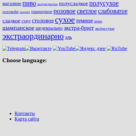
полусухое
пиво
полусладкое
магазине
полуигристое
розовое
слабоватое
светлое
пшеничное
портвейн
портер
сухое
столовое
темное
сладкое
стаут
херес
шампанское
экстра-брют
шедеврально
экстра-сухое
экстраординарно
эль
Choose language:
Контакты
Карта сайта