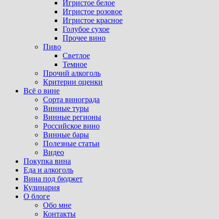
Игристое белое
Игристое розовое
Игристое красное
Голубое сухое
Прочее вино
Пиво
Светлое
Темное
Прочий алкоголь
Критерии оценки
Всё о вине
Сорта винограда
Винные туры
Винные регионы
Российское вино
Винные бары
Полезные статьи
Видео
Покупка вина
Еда и алкоголь
Вина под бюджет
Кулинария
О блоге
Обо мне
Контакты