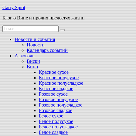
Перейти
Garry Spirit
к
Блог о Вине и прочих прелестях жизни
содержимому
Поиск
для:
Новости и события
Новости
Календарь событий
Алкоголь
Виски
Вино
Красное сухое
Красное полусухое
Красное полусладкое
Красное сладкое
Розовое сухое
Розовое полусухое
Розовое полусладкое
Розовое сладкое
Белое сухое
Белое полусухое
Белое полусладкое
Белое сладкое