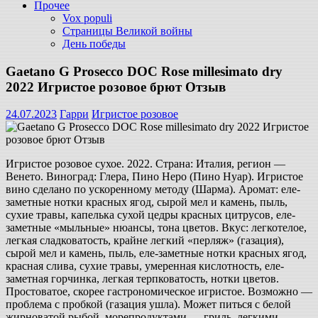
Прочее
Vox populi
Страницы Великой войны
День победы
Gaetano G Prosecco DOC Rose millesimato dry
2022 Игристое розовое брют Отзыв
24.07.2023
Гарри
Игристое розовое
Игристое розовое сухое. 2022. Страна: Италия, регион —
Венето. Виноград: Глера, Пино Неро (Пино Нуар). Игристое
вино сделано по ускоренному методу (Шарма). Аромат: еле-
заметные нотки красных ягод, сырой мел и камень, пыль,
сухие травы, капелька сухой цедры красных цитрусов, еле-
заметные «мыльные» нюансы, тона цветов. Вкус: легкотелое,
легкая сладковатость, крайне легкий «перляж» (газация),
сырой мел и камень, пыль, еле-заметные нотки красных ягод,
красная слива, сухие травы, умеренная кислотность, еле-
заметная горчинка, легкая терпковатость, нотки цветов.
Простоватое, скорее гастрономическое игристое. Возможно —
проблема с пробкой (газация ушла). Может питься с белой
жирноватой рыбой, морепродуктами — гриль, легкими