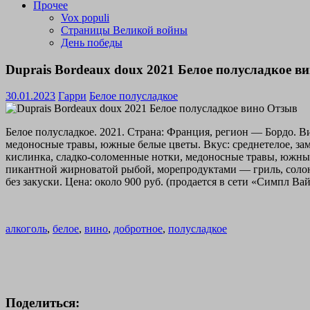
Прочее
Vox populi
Страницы Великой войны
День победы
Duprais Bordeaux doux 2021 Белое полусладкое в
30.01.2023
Гарри
Белое полусладкое
Белое полусладкое. 2021. Страна: Франция, регион — Бордо. В
медоносные травы, южные белые цветы. Вкус: среднетелое, зам
кислинка, сладко-соломенные нотки, медоносные травы, южные
пикантной жирноватой рыбой, морепродуктами — гриль, соло
без закуски. Цена: около 900 руб. (продается в сети «Симпл Ва
алкоголь
,
белое
,
вино
,
добротное
,
полусладкое
Поделиться: