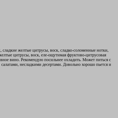
, сладкие желтые цитрусы, воск, сладко-соломенные нотки,
 желтые цитрусы, воск, еле-ощутимая фруктово-цитрусовая
вное вино. Рекомендую посильнее охладить. Может питься с
алатами, несладкими десертами. Довольно хорошо пьется и