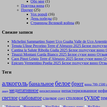
Обо мне
(1)
Покупка вина
(1)
Прочее
(25)
Vox populi
(16)
День победы
(1)
Страницы Великой войны
(8)
Свежие записи
Michelini Sammartino Super Uco Gualta Valle de Uco Argen
Tenuta Ulisse Pecorino Terre d’Abruzzo 2025 Белое полусу
Cantina la Salute Ribolla Gialla 2025 Белое полусухое вино
Tinazzi Montani Garda Bianco 2025 Белое сухое вино Отзы
Caos Pinot Grigio Terre d’Abruzzo 2025 Белое сухое вино 
Epicuro Vermentino Puglia 2025 Белое полусухое вино Отз
Теги
алкоголь
белое
банальное
брют
вина 700-1500 
медитативное
непастеризованное
нефи
неосветленное
ликер
сухое
слабоватое
светлое
столовое
те
сладкое
стаут