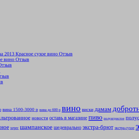
tina 2013 Красное сухое вино Отзыв
хое вино Отзыв
 Отзыв
в
Отзыв
ыв
вино
доброт
дамам
вина 1500-3000 р
виски
р
вина до 600 р
пиво
льтрованное
полу
оставь в магазине
новости
полуигристое
мное
шампанское
экстра-брют
шедеврально
херес
экстра-сухое