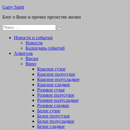
Перейти
Garry Spirit
к
Блог о Вине и прочих прелестях жизни
содержимому
Поиск
для:
Новости и события
Новости
Календарь событий
Алкоголь
Виски
Вино
Красное сухое
Красное полусухое
Красное полусладкое
Красное сладкое
Розовое сухое
Розовое полусухое
Розовое полусладкое
Розовое сладкое
Белое сухое
Белое полусухое
Белое полусладкое
Белое сладкое