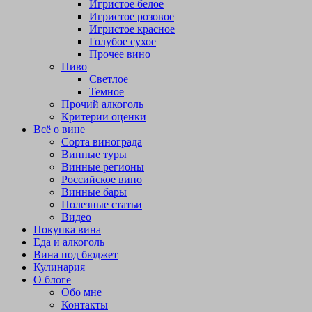
Игристое белое
Игристое розовое
Игристое красное
Голубое сухое
Прочее вино
Пиво
Светлое
Темное
Прочий алкоголь
Критерии оценки
Всё о вине
Сорта винограда
Винные туры
Винные регионы
Российское вино
Винные бары
Полезные статьи
Видео
Покупка вина
Еда и алкоголь
Вина под бюджет
Кулинария
О блоге
Обо мне
Контакты