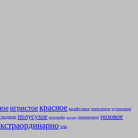
красное
ное
игристое
крафтовое
крепленое
кулинария
полусухое
розовое
сладкое
пшеничное
портвейн
портер
экстраординарно
эль