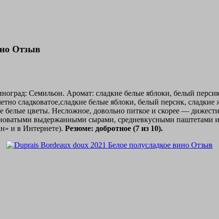
ино Отзыв
иноград: Семильон. Аромат: сладкие белые яблоки, белый персик
етно сладковатое,сладкие белые яблоки, белый персик, сладкие
 белые цветы. Несложное, довольно питкое и скорее — дижести
новатыми выдержанными сырами, средневкусными паштетами и с
йн» и в Интернете).
Резюме: добротное (7 из 10).