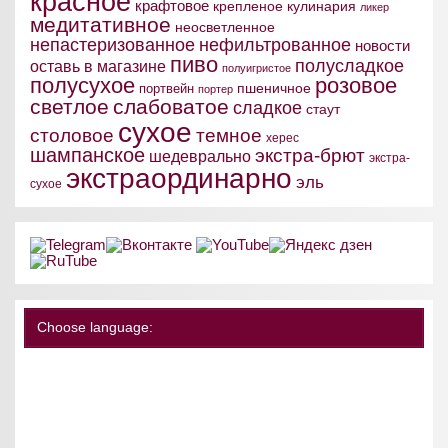
красное
крафтовое
крепленое
кулинария
ликер
медитативное
неосветленное
непастеризованное
нефильтрованное
новости
пиво
полусладкое
оставь в магазине
полуигристое
полусухое
розовое
пшеничное
портвейн
портер
светлое
слабоватое
сладкое
стаут
сухое
столовое
темное
херес
шампанское
экстра-брют
шедеврально
экстра-
экстраординарно
эль
сухое
Choose language: