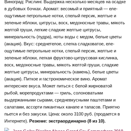
Виноград: Рислинг. Выдержка несколько месяцев на осадке
в дубовых бочках. Аромат: весомый и приятный — еле-
ощутимые петрольные нотки, спелый персик, желтые и
зеленые яблоки, цитрусы, воск, медоносные травы, мякоть
желтой груши, легкие сладкие желтые цитрусы,
минеральность (пудра), ноты воды с медом, белые цветы
(акация). Вкус: среднетелое, слегка сладковатое, еле-
ощутимые петрольные нотки, спелый персик, желтые и
зеленые яблоки, легкая фруктово-цитрусовая кислинка,
воск, медоносные травы, мякоть желтой груши, сладкие
желтые цитрусы, минеральность (камень), белые цветы
(акация). Питкое и гастрономическое вино. Аромат
интереснее вкуса. Может питься с белой жирноватой
рыбой, морепродуктами — гриль, солоноватыми
выдержанными сырами, средневкусными паштетами и
салатами, ассорти пикантных канапе и тапасов. Приятно
пьется и без закуски. Цена: около 3100 руб. (продается в
Интернете).
Резюме: экстраординарно (8 из 10).