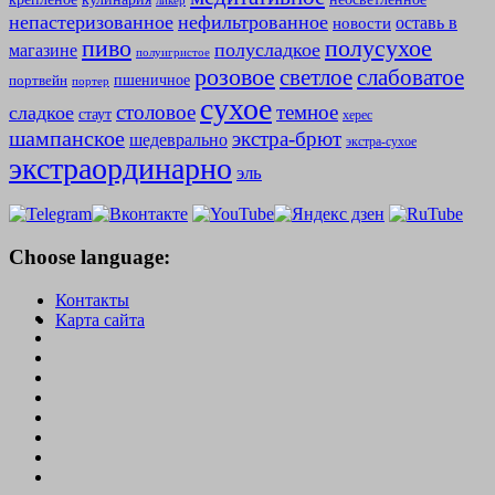
ликер
непастеризованное
нефильтрованное
оставь в
новости
полусухое
пиво
полусладкое
магазине
полуигристое
розовое
слабоватое
светлое
пшеничное
портвейн
портер
сухое
столовое
темное
сладкое
стаут
херес
шампанское
экстра-брют
шедеврально
экстра-сухое
экстраординарно
эль
Choose language:
Контакты
Карта сайта