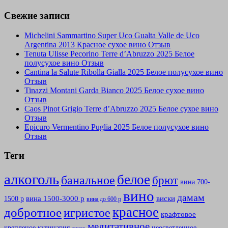
Свежие записи
Michelini Sammartino Super Uco Gualta Valle de Uco
Argentina 2013 Красное сухое вино Отзыв
Tenuta Ulisse Pecorino Terre d’Abruzzo 2025 Белое
полусухое вино Отзыв
Cantina la Salute Ribolla Gialla 2025 Белое полусухое вино
Отзыв
Tinazzi Montani Garda Bianco 2025 Белое сухое вино
Отзыв
Caos Pinot Grigio Terre d’Abruzzo 2025 Белое сухое вино
Отзыв
Epicuro Vermentino Puglia 2025 Белое полусухое вино
Отзыв
Теги
алкоголь
белое
банальное
брют
вина 700-
вино
дамам
вина 1500-3000 р
виски
1500 р
вина до 600 р
красное
добротное
игристое
крафтовое
медитативное
крепленое
кулинария
неосветленное