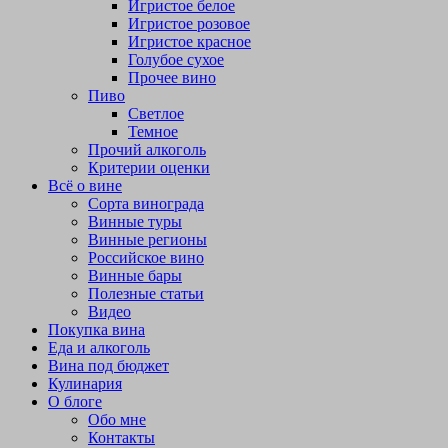
Игристое белое
Игристое розовое
Игристое красное
Голубое сухое
Прочее вино
Пиво
Светлое
Темное
Прочий алкоголь
Критерии оценки
Всё о вине
Сорта винограда
Винные туры
Винные регионы
Российское вино
Винные бары
Полезные статьи
Видео
Покупка вина
Еда и алкоголь
Вина под бюджет
Кулинария
О блоге
Обо мне
Контакты