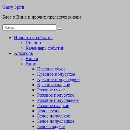
Перейти
Garry Spirit
к
Блог о Вине и прочих прелестях жизни
содержимому
Поиск
для:
Новости и события
Новости
Календарь событий
Алкоголь
Виски
Вино
Красное сухое
Красное полусухое
Красное полусладкое
Красное сладкое
Розовое сухое
Розовое полусухое
Розовое полусладкое
Розовое сладкое
Белое сухое
Белое полусухое
Белое полусладкое
Белое сладкое