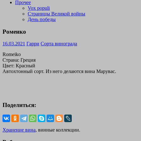
Прочее
Vox populi
Страницы Великой войны
День победы
Ромеико
16.03.2021
Гарри
Сорта винограда
Romeiko
Страна: Греция
Цвет: Красный
Автохтонный сорт. Из него делаются вина Марувас.
Поделиться:
Хранение вина
, винные коллекции.