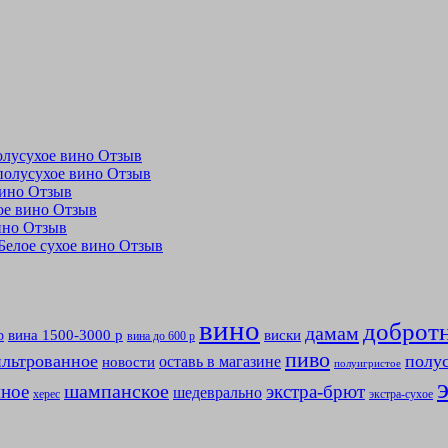
полусухое вино Отзыв
 полусухое вино Отзыв
 вино Отзыв
ухое вино Отзыв
вино Отзыв
 Белое сухое вино Отзыв
вино
доброт
дамам
вина 1500-3000 р
виски
р
вина до 600 р
пиво
льтрованное
полу
оставь в магазине
новости
полуигристое
мное
шампанское
экстра-брют
шедеврально
херес
экстра-сухое