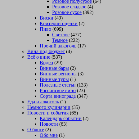
Розовое полусухое
(64)
Розовое сладкое
(4)
Розовое сухое
(392)
Виски
(49)
Критерии оценки
(2)
Пиво
(699)
Светлое
(477)
Темное
(222)
Прочий алкоголь
(17)
Вина под бюджет
(4)
Всё о вине
(537)
Видео
(29)
Винные бары
(2)
Винные регионы
(3)
Винные туры
(1)
Полезные статьи
(133)
Российское вино
(23)
Сорта винограда
(347)
Еда и алкоголь
(1)
Немного кулинарии
(35)
Новости и события
(65)
Календарь событий
(2)
Новости
(63)
О блоге
(2)
Обо мне
(1)