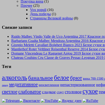
Покупка вина
(1)
Прочее
(25)
Vox populi
(16)
День победы
(1)
Страницы Великой войны
(8)
Свежие записи
Ruido Malbec Vinilo Valle de Uco Argentina 2017 Красное 
Barbarians Gualta Malbec Mendoza Argentina 2016 Красное
Giorgio Meletti Cavallari Bolgheri Bianco 2023 Белое сухое
Mantlerhof Roter Veltliner Reisenthal Reserve 2014 Белое с
Domane Vincendeau Le Raguenet Anjou 2019 Белое сухое 
Chateau Couhins Cru Classe de Graves Pessac-Leognan 2019
Теги
алкоголь
белое
банальное
брют
вина 700-1500 
медитативное
непастеризованное
нефи
неосветленное
ликер
сухое
слабоватое
светлое
столовое
те
сладкое
стаут