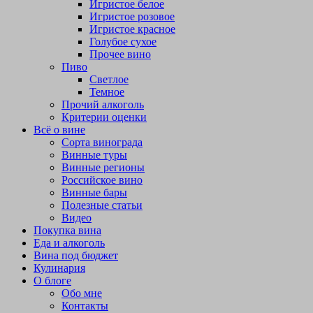
Игристое белое
Игристое розовое
Игристое красное
Голубое сухое
Прочее вино
Пиво
Светлое
Темное
Прочий алкоголь
Критерии оценки
Всё о вине
Сорта винограда
Винные туры
Винные регионы
Российское вино
Винные бары
Полезные статьи
Видео
Покупка вина
Еда и алкоголь
Вина под бюджет
Кулинария
О блоге
Обо мне
Контакты