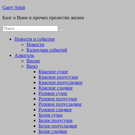
Перейти
Garry Spirit
к
Блог о Вине и прочих прелестях жизни
содержимому
Поиск
для:
Новости и события
Новости
Календарь событий
Алкоголь
Виски
Вино
Красное сухое
Красное полусухое
Красное полусладкое
Красное сладкое
Розовое сухое
Розовое полусухое
Розовое полусладкое
Розовое сладкое
Белое сухое
Белое полусухое
Белое полусладкое
Белое сладкое