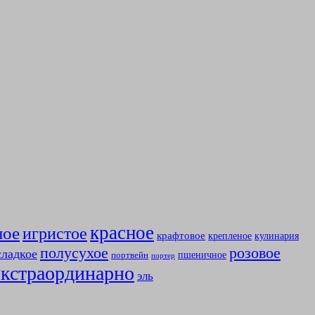
красное
ное
игристое
крафтовое
крепленое
кулинария
полусухое
розовое
сладкое
пшеничное
портвейн
портер
экстраординарно
эль