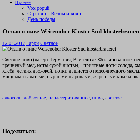
Прочее
Vox populi
Страницы Великой войны
День победы
Отзыв о пиве Weisenoher Kloster Sud klosterbrauere
12.04.2017
Гарри
Светлое
Светлое пиво (лагер). Германия, Вайзенохе. Фильтрованное, не
гречневый мед, ноты сухой листвы, приятные ноты солода, хме
хлеба, легких дрожжей, нотки душистого подсолнечного масла,
мощными салатами, сырными шариками, жареными крылышками. При
алкоголь
,
добротное
,
непастеризованное
,
пиво
,
светлое
Поделиться: