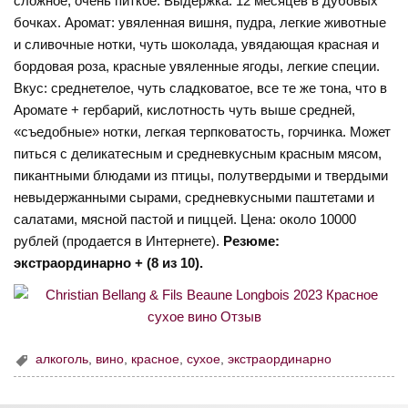
сложное, очень питкое. Выдержка: 12 месяцев в дубовых
бочках. Аромат: увяленная вишня, пудра, легкие животные
и сливочные нотки, чуть шоколада, увядающая красная и
бордовая роза, красные увяленные ягоды, легкие специи.
Вкус: среднетелое, чуть сладковатое, все те же тона, что в
Аромате + гербарий, кислотность чуть выше средней,
«съедобные» нотки, легкая терпковатость, горчинка. Может
питься с деликатесным и средневкусным красным мясом,
пикантными блюдами из птицы, полутвердыми и твердыми
невыдержанными сырами, средневкусными паштетами и
салатами, мясной пастой и пиццей. Цена: около 10000
рублей (продается в Интернете).
Резюме:
экстраординарно + (8 из 10).
алкоголь
,
вино
,
красное
,
сухое
,
экстраординарно