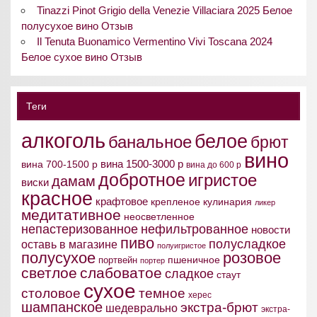
Tinazzi Pinot Grigio della Venezie Villaciara 2025 Белое
полусухое вино Отзыв
Il Tenuta Buonamico Vermentino Vivi Toscana 2024
Белое сухое вино Отзыв
Теги
алкоголь
белое
банальное
брют
вино
вина 1500-3000 р
вина 700-1500 р
вина до 600 р
добротное
игристое
дамам
виски
красное
крафтовое
крепленое
кулинария
ликер
медитативное
неосветленное
непастеризованное
нефильтрованное
новости
пиво
полусладкое
оставь в магазине
полуигристое
полусухое
розовое
пшеничное
портвейн
портер
светлое
слабоватое
сладкое
стаут
сухое
столовое
темное
херес
шампанское
экстра-брют
шедеврально
экстра-