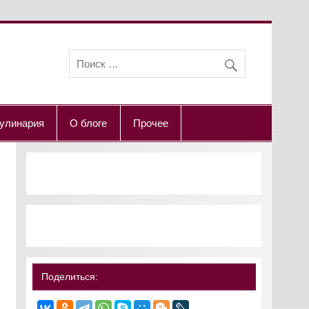
улинария
О блоге
Прочее
Поделиться: