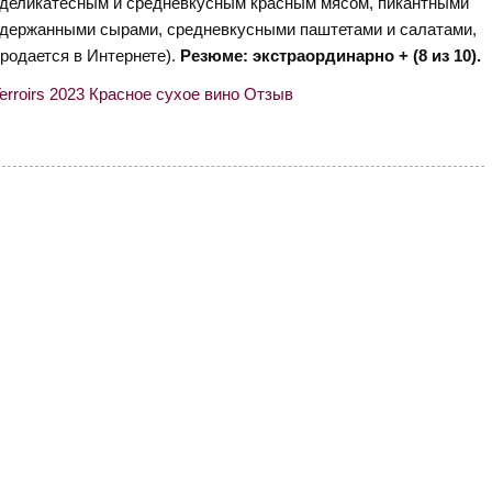
с деликатесным и средневкусным красным мясом, пикантными
держанными сырами, средневкусными паштетами и салатами,
продается в Интернете).
Резюме: экстраординарно + (8 из 10).