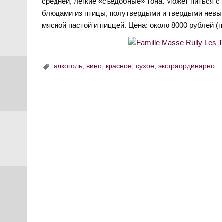
средней, легкие «съедобные» тона. Может питься 
блюдами из птицы, полутвердыми и твердыми невы
мясной пастой и пиццей. Цена: около 8000 рублей (
алкоголь
,
вино
,
красное
,
сухое
,
экстраординарно