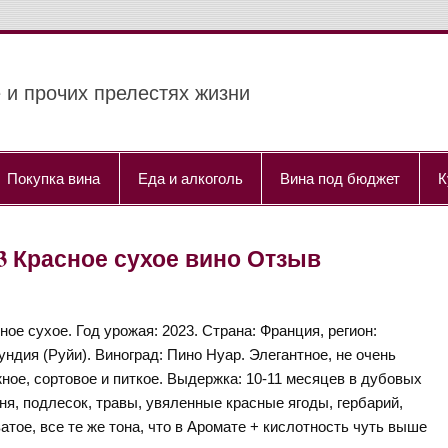
 и прочих прелестях жизни
Покупка вина
Еда и алкоголь
Вина под бюджет
К
 2023 Красное сухое вино Отзыв
ное сухое. Год урожая: 2023. Страна: Франция, регион:
ундия (Руйи). Виноград: Пино Нуар. Элегантное, не очень
ное, сортовое и питкое. Выдержка: 10-11 месяцев в дубовых
я, подлесок, травы, увяленные красные ягоды, гербарий,
атое, все те же тона, что в Аромате + кислотность чуть выше