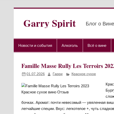
Перейти
к
содержимому
Garry Spirit
Блог о Вине
Новости и события
Алкоголь
Всё о вине
Famille Masse Rully Les Terroirs
01.07.2026
Гарри
Красное сухое
Крас
Бург
слож
бочках. Аромат: почти невесомый — увяленная вишн
легчайшие специи. Вкус: легкотелое +, чуть сладков