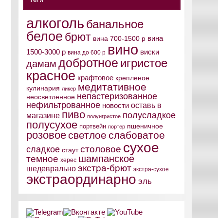
алкоголь
банальное
белое
брют
вина
вина 700-1500 р
вино
виски
1500-3000 р
вина до 600 р
добротное
игристое
дамам
красное
крафтовое
крепленое
медитативное
кулинария
ликер
непастеризованное
неосветленное
нефильтрованное
оставь в
новости
пиво
полусладкое
магазине
полуигристое
полусухое
пшеничное
портвейн
портер
розовое
светлое
слабоватое
сухое
столовое
сладкое
стаут
шампанское
темное
херес
экстра-брют
шедеврально
экстра-сухое
экстраординарно
эль