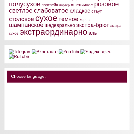
полусухое
розовое
пшеничное
портвейн
портер
светлое
слабоватое
сладкое
стаут
сухое
столовое
темное
херес
шампанское
экстра-брют
шедеврально
экстра-
экстраординарно
эль
сухое
Choose language: