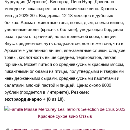
Бургундия (Меркюре). Виноград: Пино Нуар. Довольно
молодое и пока скорее гастрономическое вино. Хранить
мин до 2029-30 г. Выдержка: 12-18 месяцев в дубовых
бочках. Аромат: животные тона, почва, дым, спелая вишня,
увяленные ягоды (красных больше), увядающая бордовая
роза, травы с горчинкой, нотка древесной коры, специи.
Вкус: среднетелое, чуть сладковатое, все те же тона, что в
Аромате + увяленная вишня, еле-заметные сливки, сладкие
травы, кислотность выше средней, терпковатое, легкая
горчинка. Может питься со средневкусным красным мясом,
пикантными блюдами из птицы, полутвердыми и твердыми
невыдержанными сырами, средневкусными паштетами и
салатами, мясной пастой и пиццей. Цена: около 8000
рублей (продается в Интернете).
Резюме:
экстраординарно + (8 из 10).
алкоголь
,
вино
,
красное
,
сухое
,
экстраординарно