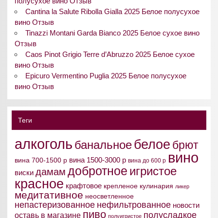
полусухое вино Отзыв
Cantina la Salute Ribolla Gialla 2025 Белое полусухое
вино Отзыв
Tinazzi Montani Garda Bianco 2025 Белое сухое вино
Отзыв
Caos Pinot Grigio Terre d’Abruzzo 2025 Белое сухое
вино Отзыв
Epicuro Vermentino Puglia 2025 Белое полусухое
вино Отзыв
Теги
алкоголь
белое
банальное
брют
вино
вина 1500-3000 р
вина 700-1500 р
вина до 600 р
добротное
игристое
дамам
виски
красное
крафтовое
крепленое
кулинария
ликер
медитативное
неосветленное
непастеризованное
нефильтрованное
новости
пиво
полусладкое
оставь в магазине
полуигристое