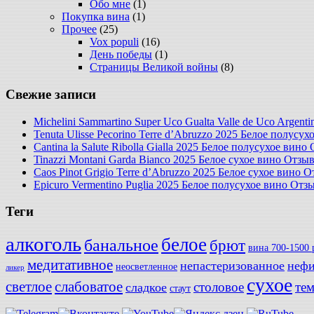
Обо мне
(1)
Покупка вина
(1)
Прочее
(25)
Vox populi
(16)
День победы
(1)
Страницы Великой войны
(8)
Свежие записи
Michelini Sammartino Super Uco Gualta Valle de Uco Argen
Tenuta Ulisse Pecorino Terre d’Abruzzo 2025 Белое полусу
Cantina la Salute Ribolla Gialla 2025 Белое полусухое вино
Tinazzi Montani Garda Bianco 2025 Белое сухое вино Отзы
Caos Pinot Grigio Terre d’Abruzzo 2025 Белое сухое вино 
Epicuro Vermentino Puglia 2025 Белое полусухое вино Отз
Теги
алкоголь
белое
банальное
брют
вина 700-1500 
медитативное
непастеризованное
нефи
неосветленное
ликер
сухое
слабоватое
светлое
столовое
те
сладкое
стаут