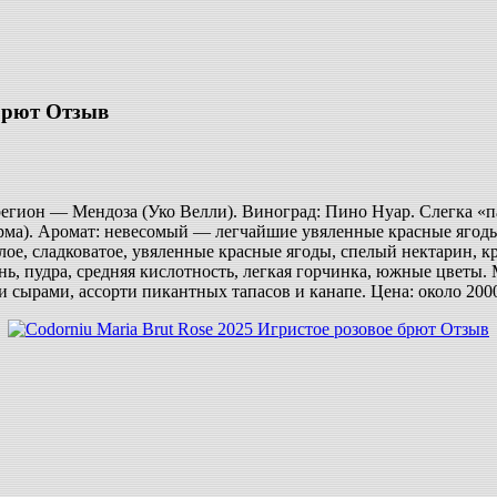
 брют Отзыв
, регион — Мендоза (Уко Велли). Виноград: Пино Нуар. Слегка 
ма). Аромат: невесомый — легчайшие увяленные красные ягоды (
ое, сладковатое, увяленные красные ягоды, спелый нектарин, к
нь, пудра, средняя кислотность, легкая горчинка, южные цветы
сырами, ассорти пикантных тапасов и канапе. Цена: около 2000