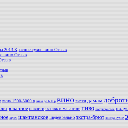
tina 2013 Красное сухое вино Отзыв
хое вино Отзыв
 Отзыв
в
Отзыв
ыв
вино
доброт
дамам
вина 1500-3000 р
виски
р
вина до 600 р
пиво
льтрованное
полу
оставь в магазине
новости
полуигристое
мное
шампанское
экстра-брют
шедеврально
херес
экстра-сухое