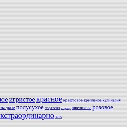
красное
ное
игристое
крафтовое
крепленое
кулинария
полусухое
розовое
сладкое
пшеничное
портвейн
портер
экстраординарно
эль