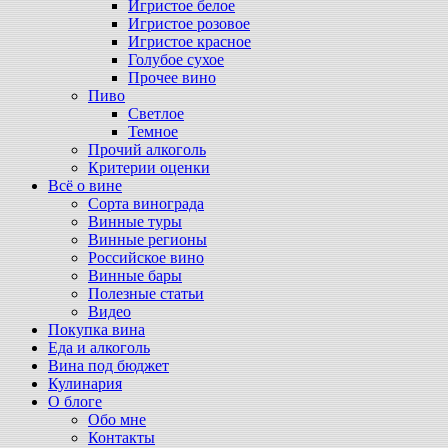
Игристое белое
Игристое розовое
Игристое красное
Голубое сухое
Прочее вино
Пиво
Светлое
Темное
Прочий алкоголь
Критерии оценки
Всё о вине
Сорта винограда
Винные туры
Винные регионы
Российское вино
Винные бары
Полезные статьи
Видео
Покупка вина
Еда и алкоголь
Вина под бюджет
Кулинария
О блоге
Обо мне
Контакты