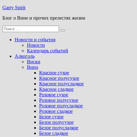
Перейти
Garry Spirit
к
Блог о Вине и прочих прелестях жизни
содержимому
Поиск
для:
Новости и события
Новости
Календарь событий
Алкоголь
Виски
Вино
Красное сухое
Красное полусухое
Красное полусладкое
Красное сладкое
Розовое сухое
Розовое полусухое
Розовое полусладкое
Розовое сладкое
Белое сухое
Белое полусухое
Белое полусладкое
Белое сладкое