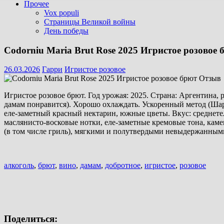
Прочее
Vox populi
Страницы Великой войны
День победы
Codorniu Maria Brut Rose 2025 Игристое розовое
26.03.2026
Гарри
Игристое розовое
Игристое розовое брют. Год урожая: 2025. Страна: Аргентина
дамам понравится). Хорошо охлаждать. Ускоренный метод (Шар
еле-заметный красный нектарин, южные цветы. Вкус: среднетел
маслянисто-восковые нотки, еле-заметные кремовые тона, каме
(в том числе гриль), мягкими и полутвердыми невыдержанными 
алкоголь
,
брют
,
вино
,
дамам
,
добротное
,
игристое
,
розовое
Поделиться: