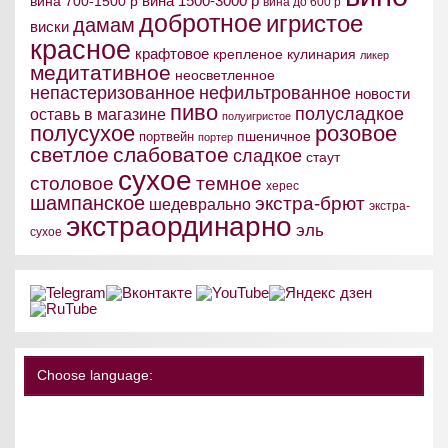
вина 1500-3000 р
вина 700-1500 р
вина до 600 р
добротное
игристое
дамам
виски
красное
крафтовое
крепленое
кулинария
ликер
медитативное
неосветленное
непастеризованное
нефильтрованное
новости
пиво
полусладкое
оставь в магазине
полуигристое
полусухое
розовое
пшеничное
портвейн
портер
светлое
слабоватое
сладкое
стаут
сухое
столовое
темное
херес
шампанское
экстра-брют
шедеврально
экстра-
экстраординарно
эль
сухое
Choose language: