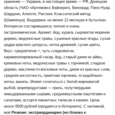
хранение — Украина, в настоящее время — РФ, Донецкая
область (ЧАО «Артемовск Вайнери»). Виноград: Пино Нуар,
Шардоне, Алиготе, Рислинг. Классический метод
(Шампенуа). Выдержка: не менее 12 месяцев в бутылках.
Интересно состарившееся, питкое и очень
гастрономическое. Аромат: йод, курага, сыроватое мореное
дерево, медоносные травы, сушеные красные ягоды, сухая
цедра красного цитрусы, нотка дрожжей, сухие цветы.
Вкус: среднетелое +, чуть сладковатое,
карамелизированный сахар, йод, старый джем из айвы,
кремовые ноты, медоносные травы с горчинкой, сладкое
дерево, маслянисто-восковые ноты, джем из красных слив,
средняя кислотность, приятная горчинка, «съедобные»
нотки, ваниль. Может сочетаться с белой жирноватой
рыбой, морепродуктами — гриль, полутвердыми
невыдержанными сырами, средневкусными паштетами и
салатами, ассорти пикантных тапасов и канапе. Цена:
около 9500 рублей (продается в Интернете). С натяжкой,
моё
Резюме: экстраординарно (но близко к