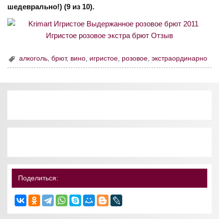
шедеврально!) (9 из 10).
алкоголь
,
брют
,
вино
,
игристое
,
розовое
,
экстраординарно
Поделиться: