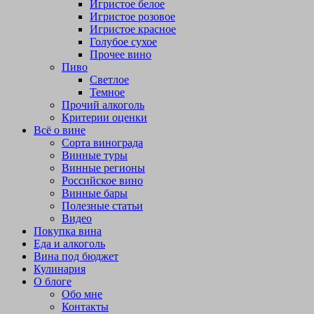
Игристое белое
Игристое розовое
Игристое красное
Голубое сухое
Прочее вино
Пиво
Светлое
Темное
Прочий алкоголь
Критерии оценки
Всё о вине
Сорта винограда
Винные туры
Винные регионы
Российское вино
Винные бары
Полезные статьи
Видео
Покупка вина
Еда и алкоголь
Вина под бюджет
Кулинария
О блоге
Обо мне
Контакты