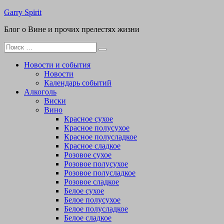
Перейти
Garry Spirit
к
Блог о Вине и прочих прелестях жизни
содержимому
Поиск
для:
Новости и события
Новости
Календарь событий
Алкоголь
Виски
Вино
Красное сухое
Красное полусухое
Красное полусладкое
Красное сладкое
Розовое сухое
Розовое полусухое
Розовое полусладкое
Розовое сладкое
Белое сухое
Белое полусухое
Белое полусладкое
Белое сладкое