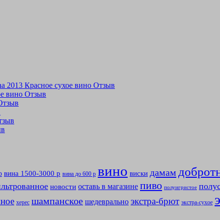
tina 2013 Красное сухое вино Отзыв
хое вино Отзыв
 Отзыв
в
Отзыв
ыв
вино
доброт
дамам
вина 1500-3000 р
виски
р
вина до 600 р
пиво
льтрованное
полу
оставь в магазине
новости
полуигристое
мное
шампанское
экстра-брют
шедеврально
херес
экстра-сухое