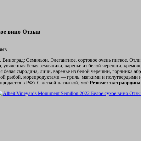
хое вино Отзыв
к. Виноград: Семильон. Элегантное, сортовое очень питкое. От
 увяленная белая земляника, варенье из белой черешни, кремовые
ая белая смродина, личи, варенье из белой черешни, горчинка аб
ватой рыбой, морепродуктами — гриль, мягкими и полутвердым
 продается в РФ). С легкой натяжкой, моё
Резюме: экстраординар