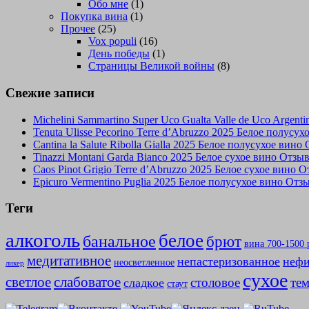
Обо мне
(1)
Покупка вина
(1)
Прочее
(25)
Vox populi
(16)
День победы
(1)
Страницы Великой войны
(8)
Свежие записи
Michelini Sammartino Super Uco Gualta Valle de Uco Argen
Tenuta Ulisse Pecorino Terre d’Abruzzo 2025 Белое полусу
Cantina la Salute Ribolla Gialla 2025 Белое полусухое вино
Tinazzi Montani Garda Bianco 2025 Белое сухое вино Отзы
Caos Pinot Grigio Terre d’Abruzzo 2025 Белое сухое вино 
Epicuro Vermentino Puglia 2025 Белое полусухое вино Отз
Теги
алкоголь
белое
банальное
брют
вина 700-1500 
медитативное
непастеризованное
нефи
неосветленное
ликер
сухое
слабоватое
светлое
столовое
те
сладкое
стаут