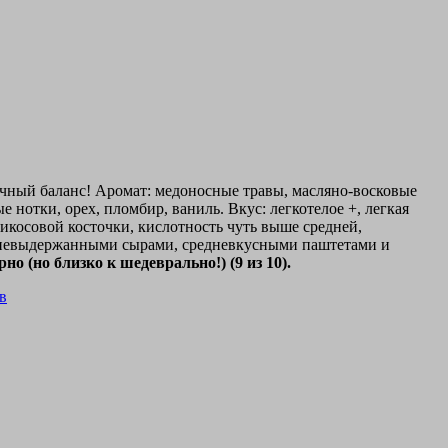
личный баланс! Аромат: медоносные травы, масляно-восковые
 нотки, орех, пломбир, ваниль. Вкус: легкотелое +, легкая
рикосовой косточки, кислотность чуть выше средней,
и невыдержанными сырами, средневкусными паштетами и
но (но близко к шедеврально!) (9 из 10).