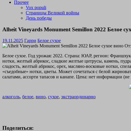
Прочее
Vox populi
Страницы Великой войны
День победы
Alheit Vineyards Monument Semillon 2022 Белое су
19.11.2025
Гарри
Белое сухое
Белое сухое. Год урожая: 2022. Страна: ЮАР, регион: Франшху
нотки, желтый абрикос, сладкие желтые цитрусы, камень, пудра,
сладость, желтый абрикос, орех, масляно-восковые нотки, спел
«съедобные» нотки, цветы. Может сочетаться с белой жирно
салатами, ассорти тапасов и канапе. Цена: нет информации (не
алкоголь
,
белое
,
вино
,
сухое
,
экстраординарно
Поделиться: