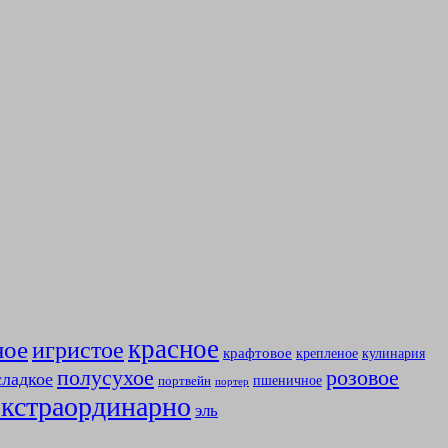
красное
ное
игристое
крафтовое
крепленое
кулинария
полусухое
розовое
сладкое
пшеничное
портвейн
портер
экстраординарно
эль