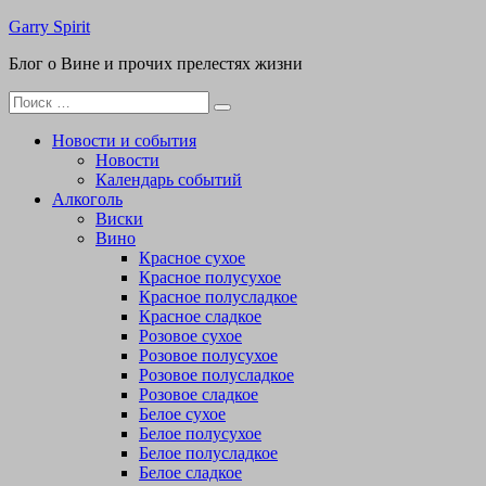
Перейти
Garry Spirit
к
Блог о Вине и прочих прелестях жизни
содержимому
Поиск
для:
Новости и события
Новости
Календарь событий
Алкоголь
Виски
Вино
Красное сухое
Красное полусухое
Красное полусладкое
Красное сладкое
Розовое сухое
Розовое полусухое
Розовое полусладкое
Розовое сладкое
Белое сухое
Белое полусухое
Белое полусладкое
Белое сладкое