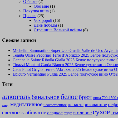
О блоге
(2)
Обо мне
(1)
Покупка вина
(1)
Прочее
(25)
Vox populi
(16)
День победы
(1)
Страницы Великой войны
(8)
Свежие записи
Michelini Sammartino Super Uco Gualta Valle de Uco Argen
Tenuta Ulisse Pecorino Terre d’Abruzzo 2025 Белое полусу
Cantina la Salute Ribolla Gialla 2025 Белое полусухое вино
Tinazzi Montani Garda Bianco 2025 Белое сухое вино Отзы
Caos Pinot Grigio Terre d’Abruzzo 2025 Белое сухое вино 
Epicuro Vermentino Puglia 2025 Белое полусухое вино Отз
Теги
алкоголь
белое
банальное
брют
вина 700-1500 
медитативное
непастеризованное
нефи
неосветленное
ликер
сухое
слабоватое
светлое
столовое
те
сладкое
стаут