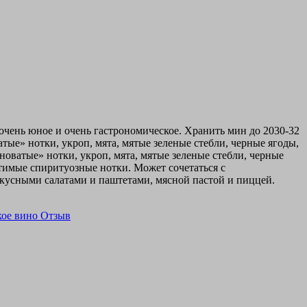
 очень юное и очень гастрономическое. Хранить мин до 2030-32
атые» нотки, укроп, мята, мятые зеленые стебли, черные ягоды,
иноватые» нотки, укроп, мята, мятые зеленые стебли, черные
утимые спиритуозные нотки. Может сочетаться с
усными салатами и паштетами, мясной пастой и пиццей.