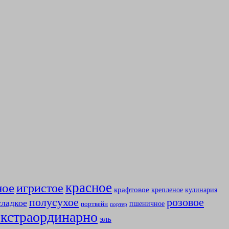
красное
ное
игристое
крафтовое
крепленое
кулинария
полусухое
розовое
сладкое
пшеничное
портвейн
портер
экстраординарно
эль