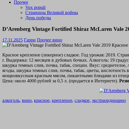
Прочее
Vox populi
Страницы Великой войны
День победы
D’Arenberg Vintage Fortified Shiraz McLaren Vale
17.11.2025
Гарри
Прочее вино
Красное крепленое (ликерное) сладкое. Год урожая: 2019. Стра
г. Выдержка: 12 месяцев в дубовых бочках. Алкоголь: 19 граду
шкурка темных слив, почва, табак, специи. Вкус: среднетелое, 
ягоды, шкурка темных слив, почва, табак, цветы, кислотность
мощновкусным красным мясом, пикантными блюдами из птицы
Цена: около 4000 рублей за 0,5 л. (продается в Интернете).
Резю
алкоголь
,
вино
,
красное
,
крепленое
,
сладкое
,
экстраординарно