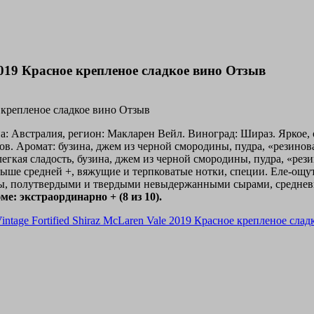
 2019 Красное крепленое сладкое вино Отзыв
на: Австралия, регион: Макларен Вейл. Виноград: Шираз. Яркое,
сов. Аромат: бузина, джем из черной смородины, пудра, «резинов
легкая сладость, бузина, джем из черной смородины, пудра, «рез
 выше средней +, вяжущие и терпковатые нотки, специи. Еле-ощ
, полутвердыми и твердыми невыдержанными сырами, средневк
ме: экстраординарно + (8 из 10).