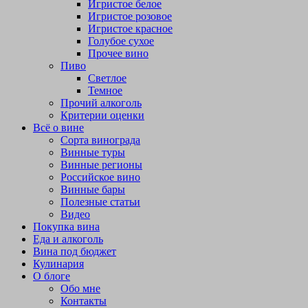
Игристое белое
Игристое розовое
Игристое красное
Голубое сухое
Прочее вино
Пиво
Светлое
Темное
Прочий алкоголь
Критерии оценки
Всё о вине
Сорта винограда
Винные туры
Винные регионы
Российское вино
Винные бары
Полезные статьи
Видео
Покупка вина
Еда и алкоголь
Вина под бюджет
Кулинария
О блоге
Обо мне
Контакты