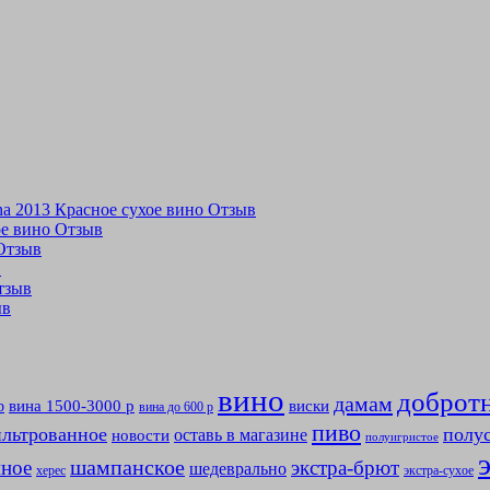
tina 2013 Красное сухое вино Отзыв
хое вино Отзыв
 Отзыв
в
Отзыв
ыв
вино
доброт
дамам
вина 1500-3000 р
виски
р
вина до 600 р
пиво
льтрованное
полу
оставь в магазине
новости
полуигристое
мное
шампанское
экстра-брют
шедеврально
херес
экстра-сухое