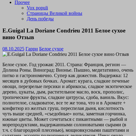
Прочее
Vox populi
Страницы Великой войны
День победы
E.Guigal La Doriane Condrieu 2011 Белое сухое
вино Отзыв
08.10.2025
Гарри
Белое сухое
Белое сухое. Год урожая: 2011. Страна: Франция, регион —
Долина Роны. Виноград: Вионье. Пышно, медитативно, очень
питко и гастрономично. Супер как дижестив. Выдержка: 12
месяцев в дубовых бочках. Аромат: курага, сладкие печеные
овощи, перезрелые персики и абрикосы, сладкое экзотическое
дерево, цукаты, дым, растительное масло, воск, прополис,
тропические фрукты, сладкие цитрусы, сдоба, ваниль. Вкус:
полнотелое, сладковатое, все те же тона, что и в Аромате +
конфитюр из желтых груш, переспелая дыня, кислотность
чуть выше средней, «съедобные» ноты, заметная горчинка,
южные цветы. Может сочетаться с пикантными — рыбой и
морепродуктами, выдержанными солоноватыми сырами (в
т.ч. с благородной плесенью), мощновкусными паштетами и
салатами, ассорти подкопченых деликатесов. Цена: около