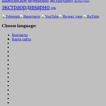
шампанское
экстра-брют
шедеврально
экстра-сухое
экстраординарно
эль
Choose language:
Контакты
Карта сайта