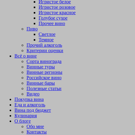
Игристое белое
Игристое розовое
Игристое красное
Голубое сухое
Прочее вино
Пиво
Светлое
Темное
Прочий алкоголь
Критерии оценки
Всё о вине
Сорта винограда
Винные туры
Винные регионы
Российское вино
Винные бары
Полезные статьи
Видео
Покупка вина
Еда и алкоголь
Вина под бюджет
Кулинария
О блоге
Обо мне
Контакты