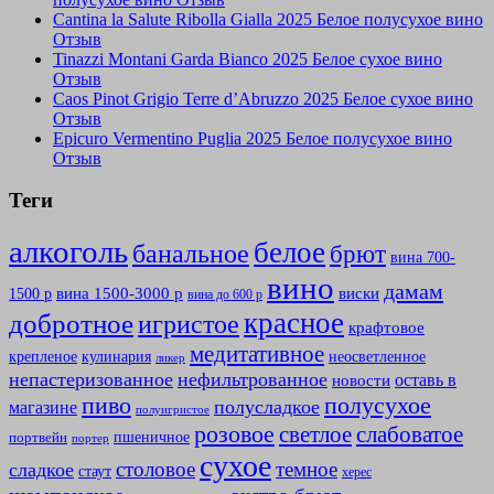
Cantina la Salute Ribolla Gialla 2025 Белое полусухое вино
Отзыв
Tinazzi Montani Garda Bianco 2025 Белое сухое вино
Отзыв
Caos Pinot Grigio Terre d’Abruzzo 2025 Белое сухое вино
Отзыв
Epicuro Vermentino Puglia 2025 Белое полусухое вино
Отзыв
Теги
алкоголь
белое
банальное
брют
вина 700-
вино
дамам
вина 1500-3000 р
виски
1500 р
вина до 600 р
красное
добротное
игристое
крафтовое
медитативное
крепленое
кулинария
неосветленное
ликер
непастеризованное
нефильтрованное
оставь в
новости
полусухое
пиво
полусладкое
магазине
полуигристое
розовое
слабоватое
светлое
пшеничное
портвейн
портер
сухое
столовое
темное
сладкое
стаут
херес