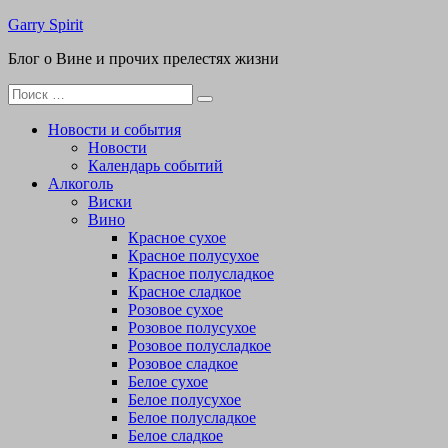
Перейти
Garry Spirit
к
Блог о Вине и прочих прелестях жизни
содержимому
Поиск
для:
Новости и события
Новости
Календарь событий
Алкоголь
Виски
Вино
Красное сухое
Красное полусухое
Красное полусладкое
Красное сладкое
Розовое сухое
Розовое полусухое
Розовое полусладкое
Розовое сладкое
Белое сухое
Белое полусухое
Белое полусладкое
Белое сладкое