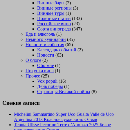
Винные бары
(2)
Винные регионы
(3)
Винные туры
(1)
Полезные статьи
(133)
Российское вино
(23)
Сорта винограда
(347)
Еда и алкоголь
(1)
Немного кулинарии
(35)
Новости и события
(65)
Календарь событий
(2)
Новости
(63)
О блоге
(2)
Обо мне
(1)
Покупка вина
(1)
Прочее
(25)
Vox populi
(16)
День победы
(1)
Страницы Великой войны
(8)
Свежие записи
Michelini Sammartino Super Uco Gualta Valle de Uco
Argentina 2013 Красное сухое вино Отзыв
Tenuta Ulisse Pecorino Terre d’Abruzzo 2025 Белое
полусухое вино Отзыв