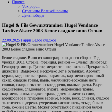
Прочее
Vox populi
Страницы Великой войны
День победы
Hugel & Fils Gewurztraminer Hugel Vendance
Tardive Alsace 2003 Белое сладкое вино Отзыв
22.09.2025
Гарри
Белое сладкое
Белое сладкое. Вино из винограда «позднего сбора». Год
урожая: 2003. Страна: Франция, регион — Эльзас. Виноград:
Гевюрцтраминер. Густое, медитативное, питкое. Прекрасный
дижестив. Выдержка: несколько лет в бутылках. Аромат:
курага, медоносные травы, карамель, карамелизированный
сахар, сладкие травы, пыль, маслянисто-восковые ноты,
сливки, сладкое экзотическое дерево, южные цветы. Вкус:
среднетелое, сладковатое, курага, медоносные травы,
карамель, изюм, сладкие травы, джем из желтых слив,
абрикосовое и грушевое варенье, масло, воск, сливки, сладкое
экзотическое дерево, умеренная кислотность, «съедобные»
тона, южные цветы. Может сочетаться с пикантной белой
рыбой и морепродуктами — гриль, полутвердыми и