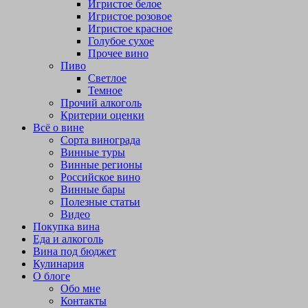
Игристое белое
Игристое розовое
Игристое красное
Голубое сухое
Прочее вино
Пиво
Светлое
Темное
Прочий алкоголь
Критерии оценки
Всё о вине
Сорта винограда
Винные туры
Винные регионы
Российское вино
Винные бары
Полезные статьи
Видео
Покупка вина
Еда и алкоголь
Вина под бюджет
Кулинария
О блоге
Обо мне
Контакты