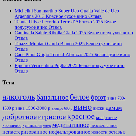
Michelini Sammartino Super Uco Gualta Valle de Uco
Argentina 2013 Красное сухое вино Отзыв
Tenuta Ulisse Pecorino Terre d’Abruzzo 2025 Белое
полусухое вино Отзыв
Cantina la Salute Ribolla Gialla 2025 Белое полусухое вино
Отзыв
Tinazzi Montani Garda Bianco 2025 Белое сухое вино
Отзыв
Caos Pinot Grigio Terre d’Abruzzo 2025 Белое сухое вино
Отзыв
Epicuro Vermentino Puglia 2025 Белое полусухое вино
Отзыв
Теги
алкоголь
белое
банальное
брют
вина 700-
вино
дамам
вина 1500-3000 р
виски
1500 р
вина до 600 р
красное
добротное
игристое
крафтовое
медитативное
крепленое
кулинария
неосветленное
ликер
непастеризованное
нефильтрованное
оставь в
новости