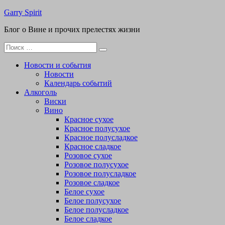
Перейти
Garry Spirit
к
Блог о Вине и прочих прелестях жизни
содержимому
Поиск
для:
Новости и события
Новости
Календарь событий
Алкоголь
Виски
Вино
Красное сухое
Красное полусухое
Красное полусладкое
Красное сладкое
Розовое сухое
Розовое полусухое
Розовое полусладкое
Розовое сладкое
Белое сухое
Белое полусухое
Белое полусладкое
Белое сладкое