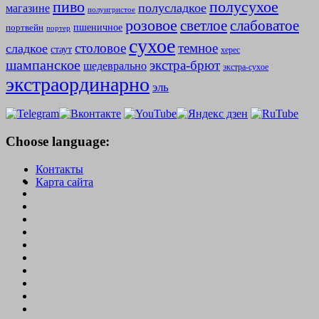
полусухое
пиво
полусладкое
магазине
полуигристое
розовое
слабоватое
светлое
пшеничное
портвейн
портер
сухое
столовое
темное
сладкое
стаут
херес
шампанское
экстра-брют
шедеврально
экстра-сухое
экстраординарно
эль
Choose language:
Контакты
Карта сайта