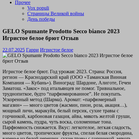
Прочее
Vox populi
Страницы Великой войны
День победы
GELO Spumante Prodotto Secco bianco 2023
Игристое белое брют Отзыв
22.07.2025
Гарри
Игристое белое
Игристое белое брют. Год урожая: 2023. Страна: Россия,
регион — Краснодарский край (ООО «Таманская Винная
Компания — Кубань»). Виноград: Шардоне, Алиготе, Гечеи
Заматош. «Закос» под итальянцев не помог. Тривиальное,
труднопиткое, будто “парфюмированное”. Не покупать.
Ускоренный метод (Шарма). Аромат: «парфюмерный
магазин» — много цветов (жасмин, пион, роза, акация…),
мощный личи, маракуйя, белый персик, сухие травы с
горчинкой, карбоновая газация, айва, мякоть желтой груши,
сырой камень, пудра, чуть воска, соломенные тона.
Парфюмность снижается. Вкус: легкотелое, легкая сладость,
много цветов, тропические фрукты, спелая белая смородина,
варенье из белой черешни, сухие травы с горчинкой, мякоть