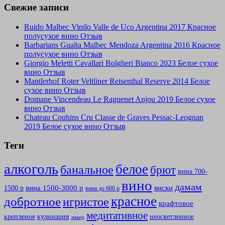
Свежие записи
Ruido Malbec Vinilo Valle de Uco Argentina 2017 Красное
полусухое вино Отзыв
Barbarians Gualta Malbec Mendoza Argentina 2016 Красное
полусухое вино Отзыв
Giorgio Meletti Cavallari Bolgheri Bianco 2023 Белое сухое
вино Отзыв
Mantlerhof Roter Veltliner Reisenthal Reserve 2014 Белое
сухое вино Отзыв
Domane Vincendeau Le Raguenet Anjou 2019 Белое сухое
вино Отзыв
Chateau Couhins Cru Classe de Graves Pessac-Leognan
2019 Белое сухое вино Отзыв
Теги
алкоголь
белое
банальное
брют
вина 700-
вино
дамам
вина 1500-3000 р
виски
1500 р
вина до 600 р
красное
добротное
игристое
крафтовое
медитативное
крепленое
кулинария
неосветленное
ликер