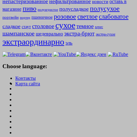
непастеризованное
нефильтрованное
оставь в
новости
полусухое
пиво
полусладкое
магазине
полуигристое
розовое
слабоватое
светлое
пшеничное
портвейн
портер
сухое
столовое
темное
сладкое
стаут
херес
шампанское
экстра-брют
шедеврально
экстра-сухое
экстраординарно
эль
Choose language:
Контакты
Карта сайта