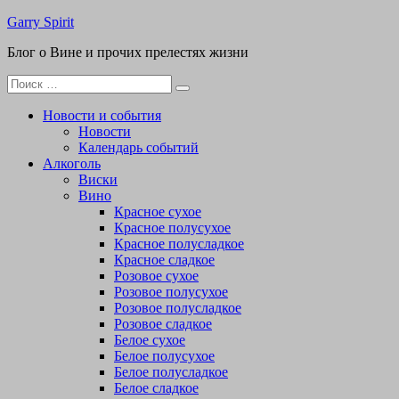
Перейти
Garry Spirit
к
Блог о Вине и прочих прелестях жизни
содержимому
Поиск
для:
Новости и события
Новости
Календарь событий
Алкоголь
Виски
Вино
Красное сухое
Красное полусухое
Красное полусладкое
Красное сладкое
Розовое сухое
Розовое полусухое
Розовое полусладкое
Розовое сладкое
Белое сухое
Белое полусухое
Белое полусладкое
Белое сладкое