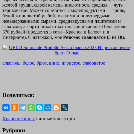
желтой груши, сырой камень, кислотность средняя +, чуть
терпковатое. Может сочетаться с морепродуктами — гриль,
белой жирноватой рыбой, мягкими и полутвердыми
невыдержанными сырами, средневкусными паштетами и
салатами, ассорти пикантных тапасов и канапе. Цена: около
370 рублей (продается в сети «Красное и Белое» и в
Интернете). С натяжкой, моё
Резюме: слабоватое (5 из 10).
алкоголь
,
белое
,
брют
,
вино
,
игристое
,
слабоватое
Поделиться:
Хранение вина
, винные коллекции.
Рубрики