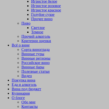
Игристое белое
Игристое розовое
Игристое красное
Голубое сухое
Прочее вино
Пиво
Светлое
Темное
Прочий алкоголь
Критерии оценки
Всё о вине
Сорта винограда
Винные туры
Винные регионы
Российское вино
Винные бары
Полезные статьи
Видео
Покупка вина
Еда и алкоголь
Вина под бюджет
Кулинария
О блоге
Обо мне
Контакты