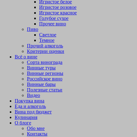
Игристое белое
Игристое розовое
Игристое красное
Голубое сухое
Прочее вино
Пиво
Светлое
Темное
Прочий алкоголь
Критерии оценки
Всё о вине
Сорта винограда
Винные туры
Винные регионы
Российское вино
Винные бары
Полезные статьи
Видео
Покупка вина
Еда и алкоголь
Вина под бюджет
Кулинария
О блоге
Обо мне
Контакты