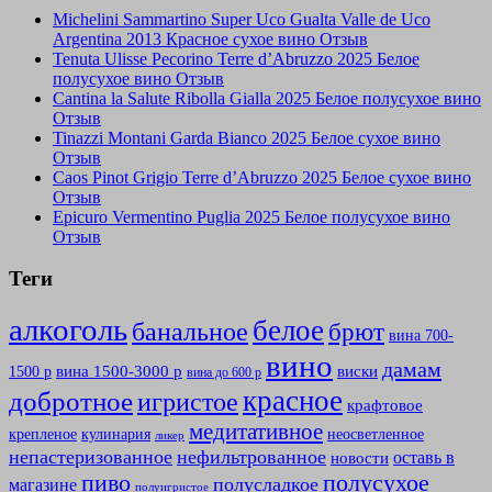
Michelini Sammartino Super Uco Gualta Valle de Uco
Argentina 2013 Красное сухое вино Отзыв
Tenuta Ulisse Pecorino Terre d’Abruzzo 2025 Белое
полусухое вино Отзыв
Cantina la Salute Ribolla Gialla 2025 Белое полусухое вино
Отзыв
Tinazzi Montani Garda Bianco 2025 Белое сухое вино
Отзыв
Caos Pinot Grigio Terre d’Abruzzo 2025 Белое сухое вино
Отзыв
Epicuro Vermentino Puglia 2025 Белое полусухое вино
Отзыв
Теги
алкоголь
белое
банальное
брют
вина 700-
вино
дамам
вина 1500-3000 р
виски
1500 р
вина до 600 р
красное
добротное
игристое
крафтовое
медитативное
крепленое
кулинария
неосветленное
ликер
непастеризованное
нефильтрованное
оставь в
новости
полусухое
пиво
полусладкое
магазине
полуигристое