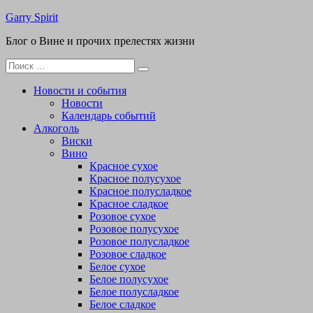
Перейти
Garry Spirit
к
Блог о Вине и прочих прелестях жизни
содержимому
Поиск
для:
Новости и события
Новости
Календарь событий
Алкоголь
Виски
Вино
Красное сухое
Красное полусухое
Красное полусладкое
Красное сладкое
Розовое сухое
Розовое полусухое
Розовое полусладкое
Розовое сладкое
Белое сухое
Белое полусухое
Белое полусладкое
Белое сладкое