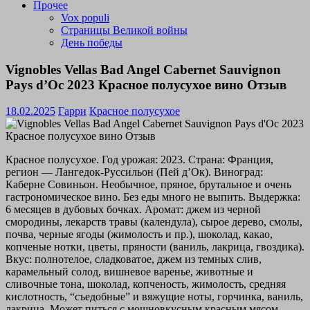
Прочее
Vox populi
Страницы Великой войны
День победы
Vignobles Vellas Bad Angel Cabernet Sauvignon
Pays d’Oc 2023 Красное полусухое вино Отзыв
18.02.2025
Гарри
Красное полусухое
Красное полусухое. Год урожая: 2023. Страна: Франция,
регион — Лангедок-Руссильон (Пей д’Ок). Виноград:
Каберне Совиньон. Необычное, пряное, брутальное и очень
гастрономическое вино. Без еды много не выпить. Выдержка:
6 месяцев в дубовых бочках. Аромат: джем из черной
смородины, лекарств травы (календула), сырое дерево, смолы,
почва, черные ягоды (жимолость и пр.), шоколад, какао,
копченые нотки, цветы, пряности (ваниль, лакрица, гвоздика).
Вкус: полнотелое, сладковатое, джем из темных слив,
карамельный солод, вишневое варенье, животные и
сливочные тона, шоколад, копченость, жимолость, средняя
кислотность, “съедобные” и вяжущие ноты, горчинка, ваниль,
лакрица. Может питься с мощновкусным красным мясом,