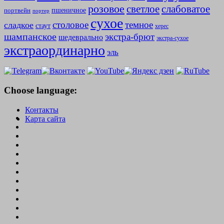
розовое
слабоватое
светлое
пшеничное
портвейн
портер
сухое
столовое
темное
сладкое
стаут
херес
шампанское
экстра-брют
шедеврально
экстра-сухое
экстраординарно
эль
Choose language:
Контакты
Карта сайта