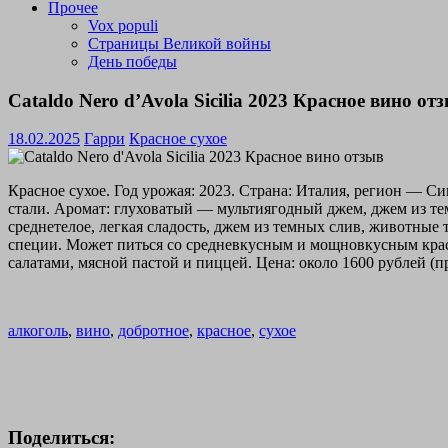
Прочее
Vox populi
Страницы Великой войны
День победы
Cataldo Nero d’Avola Sicilia 2023 Красное вино от
18.02.2025
Гарри
Красное сухое
Красное сухое. Год урожая: 2023. Страна: Италия, регион — С
стали. Аромат: глуховатый — мультиягодный джем, джем из тем
среднетелое, легкая сладость, джем из темных слив, животные 
специи. Может питься со средневкусным и мощновкусным кр
салатами, мясной пастой и пиццей. Цена: около 1600 рублей (п
алкоголь
,
вино
,
добротное
,
красное
,
сухое
Поделиться: