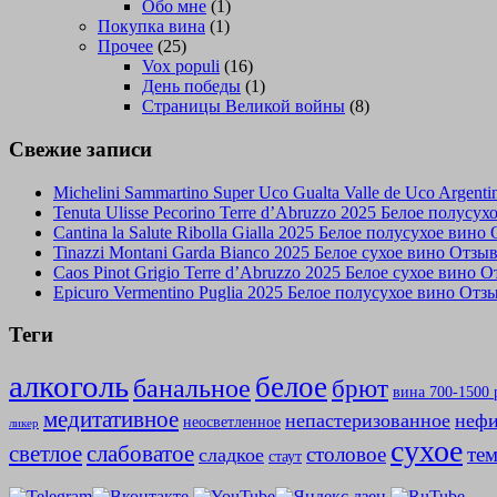
Обо мне
(1)
Покупка вина
(1)
Прочее
(25)
Vox populi
(16)
День победы
(1)
Страницы Великой войны
(8)
Свежие записи
Michelini Sammartino Super Uco Gualta Valle de Uco Argen
Tenuta Ulisse Pecorino Terre d’Abruzzo 2025 Белое полусу
Cantina la Salute Ribolla Gialla 2025 Белое полусухое вино
Tinazzi Montani Garda Bianco 2025 Белое сухое вино Отзы
Caos Pinot Grigio Terre d’Abruzzo 2025 Белое сухое вино 
Epicuro Vermentino Puglia 2025 Белое полусухое вино Отз
Теги
алкоголь
белое
банальное
брют
вина 700-1500 
медитативное
непастеризованное
нефи
неосветленное
ликер
сухое
слабоватое
светлое
столовое
те
сладкое
стаут