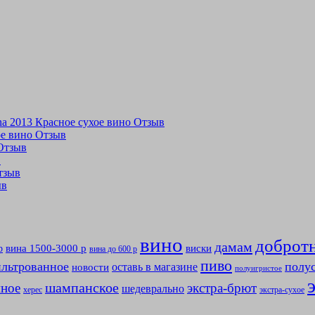
tina 2013 Красное сухое вино Отзыв
хое вино Отзыв
 Отзыв
в
Отзыв
ыв
вино
доброт
дамам
вина 1500-3000 р
виски
р
вина до 600 р
пиво
льтрованное
полу
оставь в магазине
новости
полуигристое
мное
шампанское
экстра-брют
шедеврально
херес
экстра-сухое