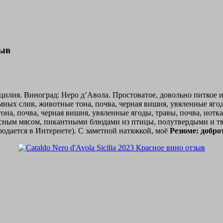
зыв
ицилия. Виноград: Неро д’Авола. Простоватое, довольно питкое
ных слив, животные тона, почва, черная вишня, увяленные ягоды
тона, почва, черная вишня, увяленные ягоды, травы, почва, нотка
асным мясом, пикантными блюдами из птицы, полутвердыми и
родается в Интернете). С заметной натяжкой, моё
Резюме: доброт