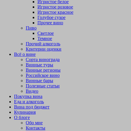
Игристое белое
Игристое розовое
Игристое красное
Голубое сухое
Прочее вино
Пиво
Светлое
Темное
Прочий алкоголь
Критерии оценки
Всё о вине
Сорта винограда
Винные туры
Винные регионы
Российское вино
Винные бары
Полезные статьи
Видео
Покупка вина
Еда и алкоголь
Вина под бюджет
Кулинария
О блоге
Обо мне
Контакты