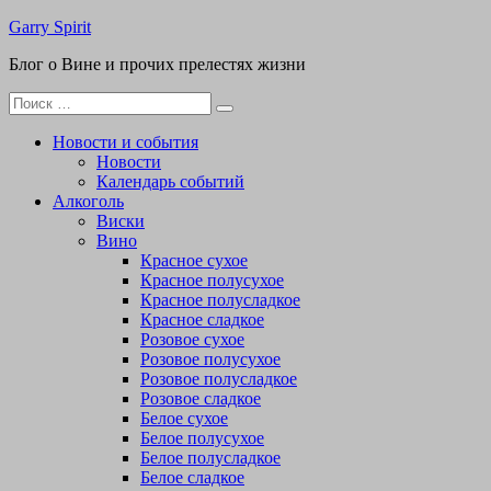
Перейти
Garry Spirit
к
Блог о Вине и прочих прелестях жизни
содержимому
Поиск
для:
Новости и события
Новости
Календарь событий
Алкоголь
Виски
Вино
Красное сухое
Красное полусухое
Красное полусладкое
Красное сладкое
Розовое сухое
Розовое полусухое
Розовое полусладкое
Розовое сладкое
Белое сухое
Белое полусухое
Белое полусладкое
Белое сладкое