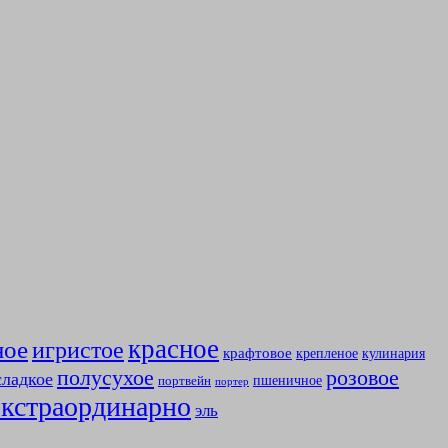
красное
ное
игристое
крафтовое
крепленое
кулинария
полусухое
розовое
сладкое
пшеничное
портвейн
портер
экстраординарно
эль