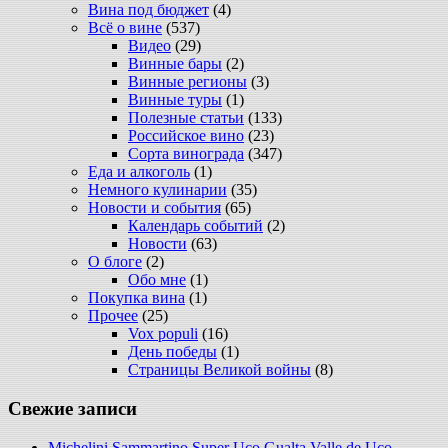
Вина под бюджет
(4)
Всё о вине
(537)
Видео
(29)
Винные бары
(2)
Винные регионы
(3)
Винные туры
(1)
Полезные статьи
(133)
Российское вино
(23)
Сорта винограда
(347)
Еда и алкоголь
(1)
Немного кулинарии
(35)
Новости и события
(65)
Календарь событий
(2)
Новости
(63)
О блоге
(2)
Обо мне
(1)
Покупка вина
(1)
Прочее
(25)
Vox populi
(16)
День победы
(1)
Страницы Великой войны
(8)
Свежие записи
Michelini Sammartino Super Uco Gualta Valle de Uco