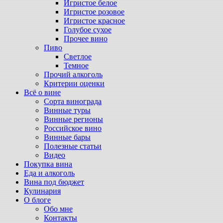
Игристое белое
Игристое розовое
Игристое красное
Голубое сухое
Прочее вино
Пиво
Светлое
Темное
Прочий алкоголь
Критерии оценки
Всё о вине
Сорта винограда
Винные туры
Винные регионы
Российское вино
Винные бары
Полезные статьи
Видео
Покупка вина
Еда и алкоголь
Вина под бюджет
Кулинария
О блоге
Обо мне
Контакты