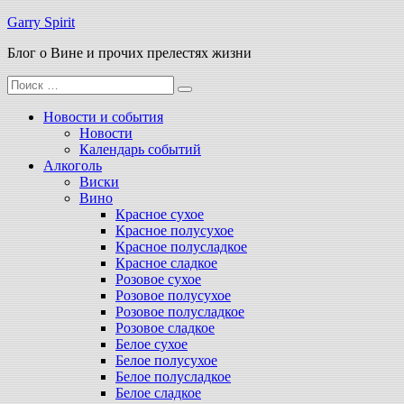
Перейти
Garry Spirit
к
Блог о Вине и прочих прелестях жизни
содержимому
Поиск
для:
Новости и события
Новости
Календарь событий
Алкоголь
Виски
Вино
Красное сухое
Красное полусухое
Красное полусладкое
Красное сладкое
Розовое сухое
Розовое полусухое
Розовое полусладкое
Розовое сладкое
Белое сухое
Белое полусухое
Белое полусладкое
Белое сладкое