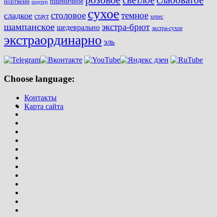
слабоватое
светлое
пшеничное
портвейн
портер
сухое
столовое
темное
сладкое
стаут
херес
шампанское
экстра-брют
шедеврально
экстра-сухое
экстраординарно
эль
Choose language:
Контакты
Карта сайта