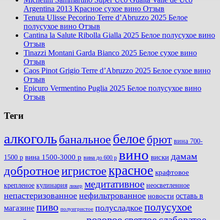
Argentina 2013 Красное сухое вино Отзыв
Tenuta Ulisse Pecorino Terre d’Abruzzo 2025 Белое
полусухое вино Отзыв
Cantina la Salute Ribolla Gialla 2025 Белое полусухое вино
Отзыв
Tinazzi Montani Garda Bianco 2025 Белое сухое вино
Отзыв
Caos Pinot Grigio Terre d’Abruzzo 2025 Белое сухое вино
Отзыв
Epicuro Vermentino Puglia 2025 Белое полусухое вино
Отзыв
Теги
алкоголь
белое
банальное
брют
вина 700-
вино
дамам
вина 1500-3000 р
виски
1500 р
вина до 600 р
красное
добротное
игристое
крафтовое
медитативное
крепленое
кулинария
неосветленное
ликер
непастеризованное
нефильтрованное
оставь в
новости
полусухое
пиво
полусладкое
магазине
полуигристое
розовое