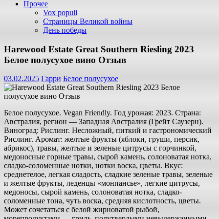
Прочее
Vox populi
Страницы Великой войны
День победы
Harewood Estate Great Southern Riesling 2023
Белое полусухое вино Отзыв
03.02.2025
Гарри
Белое полусухое
Белое полусухое. Vegan Friendly. Год урожая: 2023. Страна:
Австралия, регион — Западная Австралия (Грейт Саузерн).
Виноград: Рислинг. Несложный, питкий и гастрономический
Рислинг. Аромат: желтые фрукты (яблоки, груши, персик,
абрикос), травы, желтые и зеленые цитрусы с горчинкой,
медоносные горные травы, сырой камень, солоноватая нотка,
сладко-соломенные нотки, нотки воска, цветы. Вкус:
среднетелое, легкая сладость, сладкие зеленые травы, зеленые
и желтые фрукты, леденцы «монпансье», легкие цитрусы,
медоносы, сырой камень, солоноватая нотка, сладко-
соломенные тона, чуть воска, средняя кислотность, цветы.
Может сочетаться с белой жирноватой рыбой,
морепродуктами — гриль, полутвердыми невыдержанными