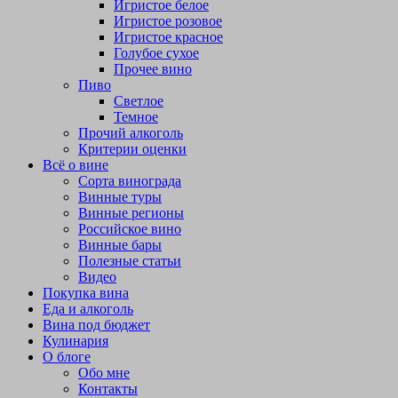
Игристое белое
Игристое розовое
Игристое красное
Голубое сухое
Прочее вино
Пиво
Светлое
Темное
Прочий алкоголь
Критерии оценки
Всё о вине
Сорта винограда
Винные туры
Винные регионы
Российское вино
Винные бары
Полезные статьи
Видео
Покупка вина
Еда и алкоголь
Вина под бюджет
Кулинария
О блоге
Обо мне
Контакты