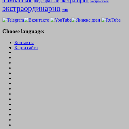
шампанское
экстра-брют
шедеврально
экстра-сухое
экстраординарно
эль
Choose language:
Контакты
Карта сайта