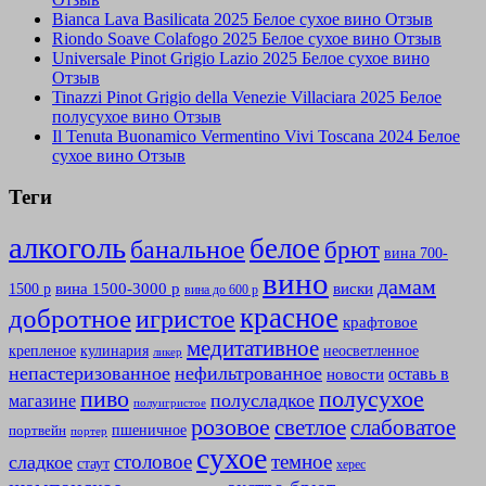
Bianca Lava Basilicata 2025 Белое сухое вино Отзыв
Riondo Soave Colafogo 2025 Белое сухое вино Отзыв
Universale Pinot Grigio Lazio 2025 Белое сухое вино
Отзыв
Tinazzi Pinot Grigio della Venezie Villaciara 2025 Белое
полусухое вино Отзыв
Il Tenuta Buonamico Vermentino Vivi Toscana 2024 Белое
сухое вино Отзыв
Теги
алкоголь
белое
банальное
брют
вина 700-
вино
дамам
вина 1500-3000 р
виски
1500 р
вина до 600 р
красное
добротное
игристое
крафтовое
медитативное
крепленое
кулинария
неосветленное
ликер
непастеризованное
нефильтрованное
оставь в
новости
полусухое
пиво
полусладкое
магазине
полуигристое
розовое
слабоватое
светлое
пшеничное
портвейн
портер
сухое
столовое
темное
сладкое
стаут
херес