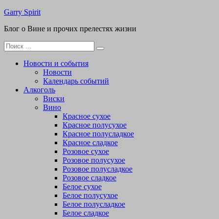
Перейти
Garry Spirit
к
Блог о Вине и прочих прелестях жизни
содержимому
Поиск
для:
Новости и события
Новости
Календарь событий
Алкоголь
Виски
Вино
Красное сухое
Красное полусухое
Красное полусладкое
Красное сладкое
Розовое сухое
Розовое полусухое
Розовое полусладкое
Розовое сладкое
Белое сухое
Белое полусухое
Белое полусладкое
Белое сладкое