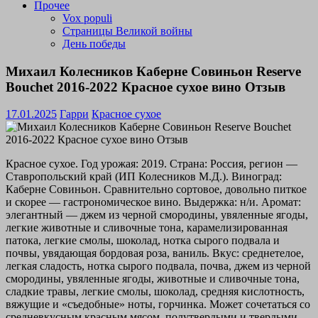
Прочее
Vox populi
Страницы Великой войны
День победы
Михаил Колесников Каберне Совиньон Reserve
Bouchet 2016-2022 Красное сухое вино Отзыв
17.01.2025
Гарри
Красное сухое
Красное сухое. Год урожая: 2019. Страна: Россия, регион —
Ставропольский край (ИП Колесников М.Д.). Виноград:
Каберне Совиньон. Сравнительно сортовое, довольно питкое
и скорее — гастрономическое вино. Выдержка: н/и. Аромат:
элегантный — джем из черной смородины, увяленные ягоды,
легкие животные и сливочные тона, карамелизированная
патока, легкие смолы, шоколад, нотка сырого подвала и
почвы, увядающая бордовая роза, ваниль. Вкус: среднетелое,
легкая сладость, нотка сырого подвала, почва, джем из черной
смородины, увяленные ягоды, животные и сливочные тона,
сладкие травы, легкие смолы, шоколад, средняя кислотность,
вяжущие и «съедобные» ноты, горчинка. Может сочетаться со
средневкусным красным мясом, полутвердыми и твердыми