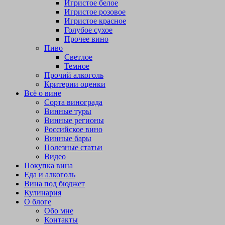
Игристое белое
Игристое розовое
Игристое красное
Голубое сухое
Прочее вино
Пиво
Светлое
Темное
Прочий алкоголь
Критерии оценки
Всё о вине
Сорта винограда
Винные туры
Винные регионы
Российское вино
Винные бары
Полезные статьи
Видео
Покупка вина
Еда и алкоголь
Вина под бюджет
Кулинария
О блоге
Обо мне
Контакты