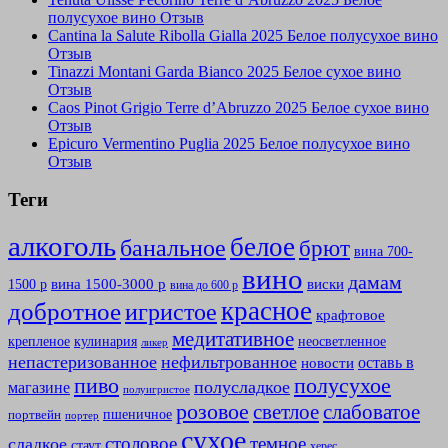
полусухое вино Отзыв
Cantina la Salute Ribolla Gialla 2025 Белое полусухое вино
Отзыв
Tinazzi Montani Garda Bianco 2025 Белое сухое вино
Отзыв
Caos Pinot Grigio Terre d’Abruzzo 2025 Белое сухое вино
Отзыв
Epicuro Vermentino Puglia 2025 Белое полусухое вино
Отзыв
Теги
алкоголь
белое
банальное
брют
вина 700-
вино
дамам
вина 1500-3000 р
виски
1500 р
вина до 600 р
красное
добротное
игристое
крафтовое
медитативное
крепленое
кулинария
неосветленное
ликер
непастеризованное
нефильтрованное
оставь в
новости
полусухое
пиво
полусладкое
магазине
полуигристое
розовое
слабоватое
светлое
пшеничное
портвейн
портер
сухое
столовое
темное
сладкое
стаут
херес