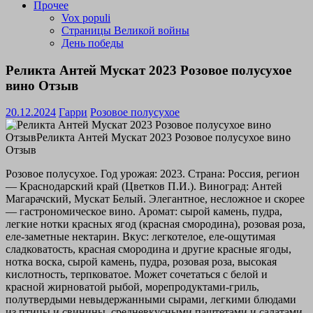
Прочее
Vox populi
Страницы Великой войны
День победы
Реликта Антей Мускат 2023 Розовое полусухое
вино Отзыв
20.12.2024
Гарри
Розовое полусухое
Розовое полусухое. Год урожая: 2023. Страна: Россия, регион
— Краснодарский край (Цветков П.И.). Виноград: Антей
Магарачский, Мускат Белый. Элегантное, несложное и скорее
— гастрономическое вино. Аромат: сырой камень, пудра,
легкие нотки красных ягод (красная смородина), розовая роза,
еле-заметные нектарин. Вкус: легкотелое, еле-ощутимая
сладковатость, красная смородина и другие красные ягоды,
нотка воска, сырой камень, пудра, розовая роза, высокая
кислотность, терпковатое. Может сочетаться с белой и
красной жирноватой рыбой, морепродуктами-гриль,
полутвердыми невыдержанными сырами, легкими блюдами
из птицы и свинины, средневкусными паштетами и салатами,