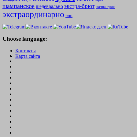
шампанское
экстра-брют
шедеврально
экстра-сухое
экстраординарно
эль
Choose language:
Контакты
Карта сайта