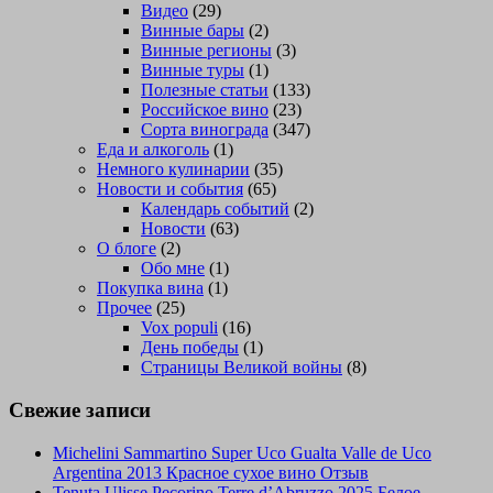
Видео
(29)
Винные бары
(2)
Винные регионы
(3)
Винные туры
(1)
Полезные статьи
(133)
Российское вино
(23)
Сорта винограда
(347)
Еда и алкоголь
(1)
Немного кулинарии
(35)
Новости и события
(65)
Календарь событий
(2)
Новости
(63)
О блоге
(2)
Обо мне
(1)
Покупка вина
(1)
Прочее
(25)
Vox populi
(16)
День победы
(1)
Страницы Великой войны
(8)
Свежие записи
Michelini Sammartino Super Uco Gualta Valle de Uco
Argentina 2013 Красное сухое вино Отзыв
Tenuta Ulisse Pecorino Terre d’Abruzzo 2025 Белое