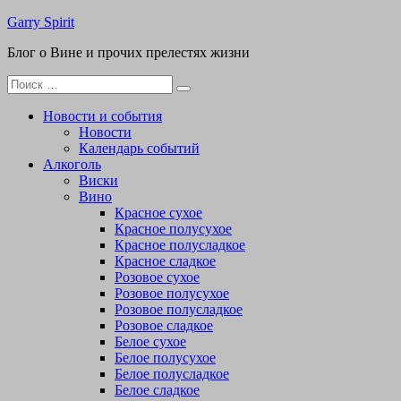
Перейти
Garry Spirit
к
Блог о Вине и прочих прелестях жизни
содержимому
Поиск
для:
Новости и события
Новости
Календарь событий
Алкоголь
Виски
Вино
Красное сухое
Красное полусухое
Красное полусладкое
Красное сладкое
Розовое сухое
Розовое полусухое
Розовое полусладкое
Розовое сладкое
Белое сухое
Белое полусухое
Белое полусладкое
Белое сладкое