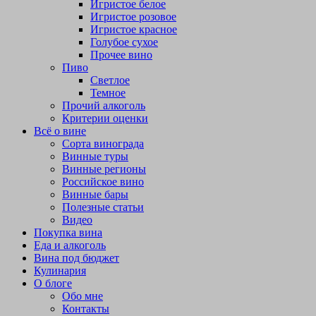
Игристое белое
Игристое розовое
Игристое красное
Голубое сухое
Прочее вино
Пиво
Светлое
Темное
Прочий алкоголь
Критерии оценки
Всё о вине
Сорта винограда
Винные туры
Винные регионы
Российское вино
Винные бары
Полезные статьи
Видео
Покупка вина
Еда и алкоголь
Вина под бюджет
Кулинария
О блоге
Обо мне
Контакты