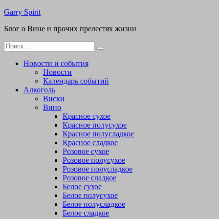
Перейти
Garry Spirit
к
Блог о Вине и прочих прелестях жизни
содержимому
Поиск
для:
Новости и события
Новости
Календарь событий
Алкоголь
Виски
Вино
Красное сухое
Красное полусухое
Красное полусладкое
Красное сладкое
Розовое сухое
Розовое полусухое
Розовое полусладкое
Розовое сладкое
Белое сухое
Белое полусухое
Белое полусладкое
Белое сладкое