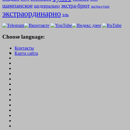
шампанское
экстра-брют
шедеврально
экстра-сухое
экстраординарно
эль
Choose language:
Контакты
Карта сайта