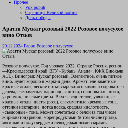
Прочее
Vox populi
Страницы Великой войны
День победы
Аратти Мускат розовый 2022 Розовое полусухое
вино Отзыв
29.11.2024
Гарри
Розовое полусухое
Розовое полусухое. Год урожая: 2022. Страна: Россия, регион
—Краснодарский край (ЗГУ «Кубань. Анапа». КФХ Биюкьян
А.Л.). Виноград: Мускат розовый. Элегантное, очень питкое
вино. Будет хорошо в жаркий день. Аромат: еле-заметные
красные ягоды, легкие нотки сыроватого камня и сыроватого
дерева, еле-заметная маринадная нотка, солоноватые нотки,
укропчик, полевые цветы. Вкус: среднетелое, увяленные
красные ягоды, цветы (роза), еле-заметные кремовые тона,
оттенки нектарина, нотка воска, средняя кислотность,
«съедобные» тона. Может сочетаться с белой (в том числе
жирноватой) рыбой, морепродуктами (в том числе гриль),
мягкими и полутвердыми невыдержанными сырами,
легковкусными паштетами и салатами, ассорти тапасов и