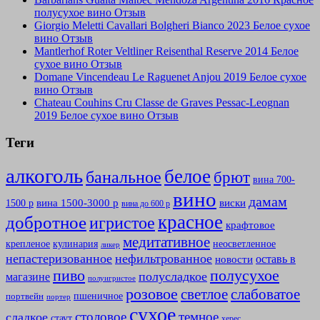
полусухое вино Отзыв
Giorgio Meletti Cavallari Bolgheri Bianco 2023 Белое сухое
вино Отзыв
Mantlerhof Roter Veltliner Reisenthal Reserve 2014 Белое
сухое вино Отзыв
Domane Vincendeau Le Raguenet Anjou 2019 Белое сухое
вино Отзыв
Chateau Couhins Cru Classe de Graves Pessac-Leognan
2019 Белое сухое вино Отзыв
Теги
алкоголь
белое
банальное
брют
вина 700-
вино
дамам
вина 1500-3000 р
виски
1500 р
вина до 600 р
красное
добротное
игристое
крафтовое
медитативное
крепленое
кулинария
неосветленное
ликер
непастеризованное
нефильтрованное
оставь в
новости
полусухое
пиво
полусладкое
магазине
полуигристое
розовое
слабоватое
светлое
пшеничное
портвейн
портер
сухое
столовое
темное
сладкое
стаут
херес