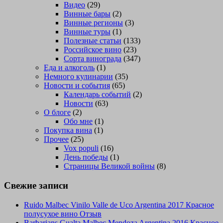
Видео
(29)
Винные бары
(2)
Винные регионы
(3)
Винные туры
(1)
Полезные статьи
(133)
Российское вино
(23)
Сорта винограда
(347)
Еда и алкоголь
(1)
Немного кулинарии
(35)
Новости и события
(65)
Календарь событий
(2)
Новости
(63)
О блоге
(2)
Обо мне
(1)
Покупка вина
(1)
Прочее
(25)
Vox populi
(16)
День победы
(1)
Страницы Великой войны
(8)
Свежие записи
Ruido Malbec Vinilo Valle de Uco Argentina 2017 Красное
полусухое вино Отзыв
Barbarians Gualta Malbec Mendoza Argentina 2016 Красное