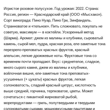
Игристое розовое полусухое. Год урожая: 2022. Страна:
Россия, регион — Краснодарский край (ООО «Мысхако»).
Сорт винограда: Пино Нуар, Пино Гри, Зинфандель.
Странноватое и «тельное». Пить сложновато, покупать не
советую, максимум — в коктейли. Ускоренный метод
(Шарма). Аромат: джем из малины и клубники, сыроватый
камень, сырой мел, пудра, красная роза, еле-заметные тона
перезрело-преловатых красных фруктов, красный
апельсин, легкие дрожжевые ноты. Фруктовые тона со
временем почти пропадают. Вкус: среднетелое, сладкое,
много сырого камня, джем из малины и клубники,
войлочная вишня, еле-заметные тона преловатых-
усушенных (+ цукаты) красных фруктов, легкая
солоноватость, сладкий красный цитрус, кислотность
выше средней, горчинка, терпковатое, цветы. Может
сочетаться с пикантной жирноватой рыбой,
морепродуктами — гриль, полутвердыми и твердыми
солоноватыми сырами, мощновкусными паштетами и