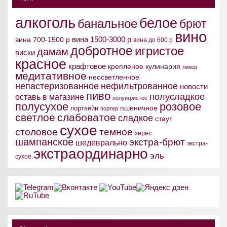
алкоголь
белое
банальное
брют
вино
вина 1500-3000 р
вина 700-1500 р
вина до 600 р
добротное
игристое
дамам
виски
красное
крафтовое
крепленое
кулинария
ликер
медитативное
неосветленное
непастеризованное
нефильтрованное
новости
пиво
полусладкое
оставь в магазине
полуигристое
полусухое
розовое
пшеничное
портвейн
портер
светлое
слабоватое
сладкое
стаут
сухое
столовое
темное
херес
шампанское
экстра-брют
шедеврально
экстра-
экстраординарно
эль
сухое