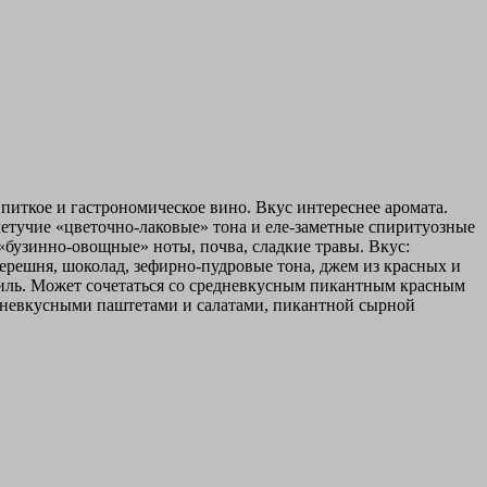
 питкое и гастрономическое вино. Вкус интереснее аромата.
летучие «цветочно-лаковые» тона и еле-заметные спиритуозные
«бузинно-овощные» ноты, почва, сладкие травы. Вкус:
черешня, шоколад, зефирно-пудровые тона, джем из красных и
аниль. Может сочетаться со средневкусным пикантным красным
дневкусными паштетами и салатами, пикантной сырной