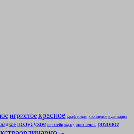
красное
ное
игристое
крафтовое
крепленое
кулинария
полусухое
розовое
сладкое
пшеничное
портвейн
портер
экстраординарно
эль