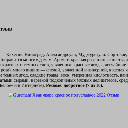
Отзыв
он — Кахетия. Виноград: Александроули, Муджуретули. Сортовое,
Понравится многим дамам. Аромат: красная роза и иные цветы, 
из красных и темных слив, увяленные красные ягоды, легчайшие 
я роза), много вишни — спелой, увяленной и ликерной, красная 
 и темных ягод, сладкие травы, воск, умеренная кислотность, в
атыми сырами, нарезкой подкопченых мясных деликатесов, сре
 Белое» и в Интернете).
Резюме: добротное (7 из 10).