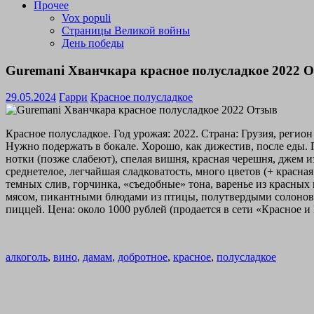
Прочее
Vox populi
Страницы Великой войны
День победы
Guremani Хванчкара красное полусладкое 2022 
29.05.2024
Гарри
Красное полусладкое
Красное полусладкое. Год урожая: 2022. Страна: Грузия, реги
Нужно подержать в бокале. Хорошо, как дижестив, после еды. 
нотки (позже слабеют), спелая вишня, красная черешня, джем 
среднетелое, легчайшая сладковатость, много цветов (+ красна
темных слив, горчинка, «съедобные» тона, варенье из красных
мясом, пикантными блюдами из птицы, полутвердыми солонов
пиццей. Цена: около 1000 рублей (продается в сети «Красное и
алкоголь
,
вино
,
дамам
,
добротное
,
красное
,
полусладкое