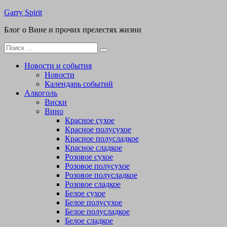
Перейти
Garry Spirit
к
Блог о Вине и прочих прелестях жизни
содержимому
Поиск
для:
Новости и события
Новости
Календарь событий
Алкоголь
Виски
Вино
Красное сухое
Красное полусухое
Красное полусладкое
Красное сладкое
Розовое сухое
Розовое полусухое
Розовое полусладкое
Розовое сладкое
Белое сухое
Белое полусухое
Белое полусладкое
Белое сладкое