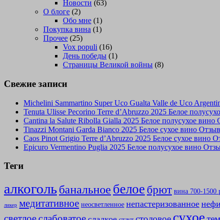
Новости
(63)
О блоге
(2)
Обо мне
(1)
Покупка вина
(1)
Прочее
(25)
Vox populi
(16)
День победы
(1)
Страницы Великой войны
(8)
Свежие записи
Michelini Sammartino Super Uco Gualta Valle de Uco Argen
Tenuta Ulisse Pecorino Terre d’Abruzzo 2025 Белое полусу
Cantina la Salute Ribolla Gialla 2025 Белое полусухое вино
Tinazzi Montani Garda Bianco 2025 Белое сухое вино Отзы
Caos Pinot Grigio Terre d’Abruzzo 2025 Белое сухое вино 
Epicuro Vermentino Puglia 2025 Белое полусухое вино Отз
Теги
алкоголь
белое
банальное
брют
вина 700-1500 
медитативное
непастеризованное
нефи
неосветленное
ликер
сухое
слабоватое
светлое
столовое
те
сладкое
стаут