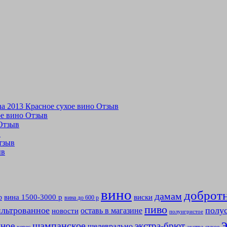
tina 2013 Красное сухое вино Отзыв
хое вино Отзыв
 Отзыв
в
Отзыв
ыв
вино
доброт
дамам
вина 1500-3000 р
виски
р
вина до 600 р
пиво
льтрованное
полу
оставь в магазине
новости
полуигристое
мное
шампанское
экстра-брют
шедеврально