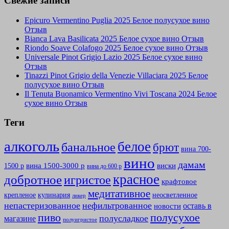
Свежие записи
Epicuro Vermentino Puglia 2025 Белое полусухое вино
Отзыв
Bianca Lava Basilicata 2025 Белое сухое вино Отзыв
Riondo Soave Colafogo 2025 Белое сухое вино Отзыв
Universale Pinot Grigio Lazio 2025 Белое сухое вино
Отзыв
Tinazzi Pinot Grigio della Venezie Villaciara 2025 Белое
полусухое вино Отзыв
Il Tenuta Buonamico Vermentino Vivi Toscana 2024 Белое
сухое вино Отзыв
Теги
алкоголь
белое
банальное
брют
вина 700-
вино
дамам
вина 1500-3000 р
виски
1500 р
вина до 600 р
красное
добротное
игристое
крафтовое
медитативное
крепленое
кулинария
неосветленное
ликер
непастеризованное
нефильтрованное
оставь в
новости
полусухое
пиво
полусладкое
магазине
полуигристое