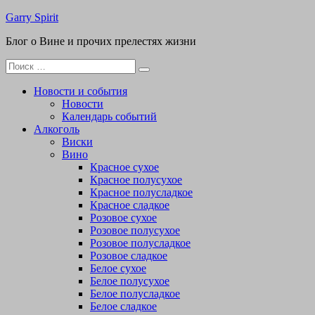
Перейти
Garry Spirit
к
Блог о Вине и прочих прелестях жизни
содержимому
Поиск
для:
Новости и события
Новости
Календарь событий
Алкоголь
Виски
Вино
Красное сухое
Красное полусухое
Красное полусладкое
Красное сладкое
Розовое сухое
Розовое полусухое
Розовое полусладкое
Розовое сладкое
Белое сухое
Белое полусухое
Белое полусладкое
Белое сладкое