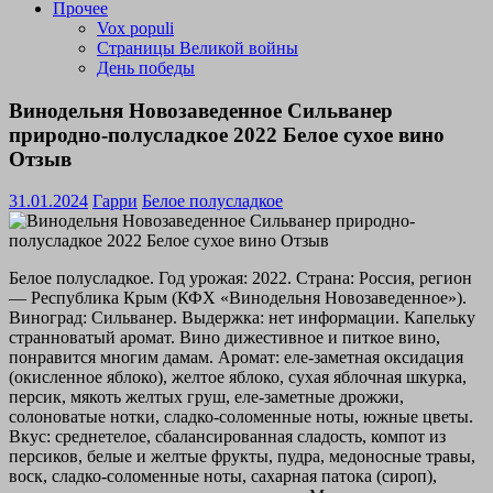
Прочее
Vox populi
Страницы Великой войны
День победы
Винодельня Новозаведенное Сильванер
природно-полусладкое 2022 Белое сухое вино
Отзыв
31.01.2024
Гарри
Белое полусладкое
Белое полусладкое. Год урожая: 2022. Страна: Россия, регион
— Республика Крым (КФХ «Винодельня Новозаведенное»).
Виноград: Сильванер. Выдержка: нет информации. Капельку
странноватый аромат. Вино дижестивное и питкое вино,
понравится многим дамам. Аромат: еле-заметная оксидация
(окисленное яблоко), желтое яблоко, сухая яблочная шкурка,
персик, мякоть желтых груш, еле-заметные дрожжи,
солоноватые нотки, сладко-соломенные ноты, южные цветы.
Вкус: среднетелое, сбалансированная сладость, компот из
персиков, белые и желтые фрукты, пудра, медоносные травы,
воск, сладко-соломенные ноты, сахарная патока (сироп),