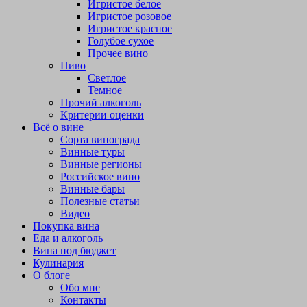
Игристое белое
Игристое розовое
Игристое красное
Голубое сухое
Прочее вино
Пиво
Светлое
Темное
Прочий алкоголь
Критерии оценки
Всё о вине
Сорта винограда
Винные туры
Винные регионы
Российское вино
Винные бары
Полезные статьи
Видео
Покупка вина
Еда и алкоголь
Вина под бюджет
Кулинария
О блоге
Обо мне
Контакты