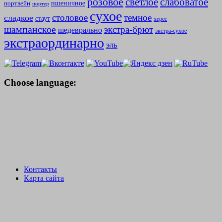
розовое
слабоватое
светлое
пшеничное
портвейн
портер
сухое
столовое
темное
сладкое
стаут
херес
шампанское
экстра-брют
шедеврально
экстра-сухое
экстраординарно
эль
Choose language:
Контакты
Карта сайта