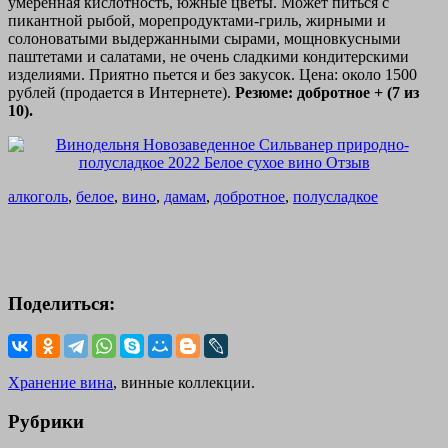
умеренная кислотность, южные цветы. Может питься с
пикантной рыбой, морепродуктами-гриль, жирными и
солоноватыми выдержанными сырами, мощновкусными
паштетами и салатами, не очень сладкими кондитерскими
изделиями. Приятно пьется и без закусок. Цена: около 1500
рублей (продается в Интернете).
Резюме: добротное + (7 из
10).
алкоголь
,
белое
,
вино
,
дамам
,
добротное
,
полусладкое
Поделиться:
Хранение вина
, винные коллекции.
Рубрики