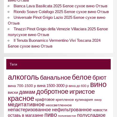
вино Отзыв
Bianca Lava Basilicata 2025 Белое сухое вино Отзыв
Riondo Soave Colafogo 2025 Белое сухое вино Отзыв
Universale Pinot Grigio Lazio 2025 Белое сухое вино
Отзыв
Tinazzi Pinot Grigio della Venezie Villaciara 2025 Белое
полусухое вино Отзыв
Il Tenuta Buonamico Vermentino Vivi Toscana 2024
Белое сухое вино Отзыв
Теги
алкоголь
белое
банальное
брют
вино
вина 1500-3000 р
вина 700-1500 р
вина до 600 р
добротное
игристое
дамам
виски
красное
крафтовое
крепленое
кулинария
ликер
медитативное
неосветленное
непастеризованное
нефильтрованное
новости
пиво
полусладкое
оставь в магазине
полуигристое