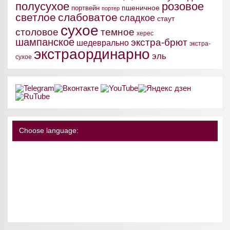
полусухое
розовое
пшеничное
портвейн
портер
светлое
слабоватое
сладкое
стаут
сухое
столовое
темное
херес
шампанское
экстра-брют
шедеврально
экстра-
экстраординарно
эль
сухое
Choose language: