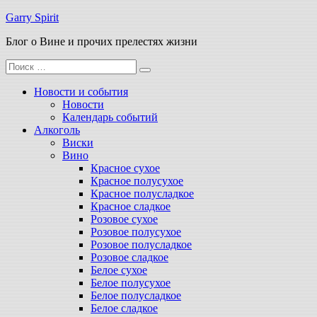
Перейти
Garry Spirit
к
Блог о Вине и прочих прелестях жизни
содержимому
Поиск
для:
Новости и события
Новости
Календарь событий
Алкоголь
Виски
Вино
Красное сухое
Красное полусухое
Красное полусладкое
Красное сладкое
Розовое сухое
Розовое полусухое
Розовое полусладкое
Розовое сладкое
Белое сухое
Белое полусухое
Белое полусладкое
Белое сладкое