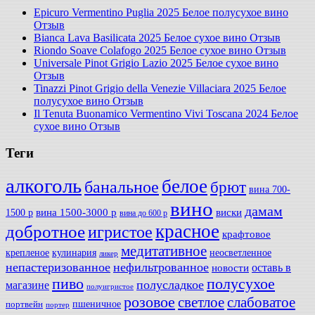
Epicuro Vermentino Puglia 2025 Белое полусухое вино
Отзыв
Bianca Lava Basilicata 2025 Белое сухое вино Отзыв
Riondo Soave Colafogo 2025 Белое сухое вино Отзыв
Universale Pinot Grigio Lazio 2025 Белое сухое вино
Отзыв
Tinazzi Pinot Grigio della Venezie Villaciara 2025 Белое
полусухое вино Отзыв
Il Tenuta Buonamico Vermentino Vivi Toscana 2024 Белое
сухое вино Отзыв
Теги
алкоголь
белое
банальное
брют
вина 700-
вино
дамам
вина 1500-3000 р
виски
1500 р
вина до 600 р
красное
добротное
игристое
крафтовое
медитативное
крепленое
кулинария
неосветленное
ликер
непастеризованное
нефильтрованное
оставь в
новости
полусухое
пиво
полусладкое
магазине
полуигристое
розовое
слабоватое
светлое
пшеничное
портвейн
портер