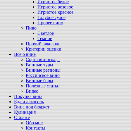
Игристое белое
Игристое розовое
Игристое красное
Голубое сухое
Прочее вино
Пиво
Светлое
Темное
Прочий алкоголь
Критерии оценки
Всё о вине
Сорта винограда
Винные туры
Винные регионы
Российское вино
Винные бары
Полезные статьи
Видео
Покупка вина
Еда и алкоголь
Вина под бюджет
Кулинария
О блоге
Обо мне
Контакты