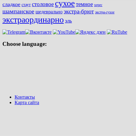
сухое
столовое
темное
сладкое
стаут
херес
шампанское
экстра-брют
шедеврально
экстра-сухое
экстраординарно
эль
Choose language:
Контакты
Карта сайта