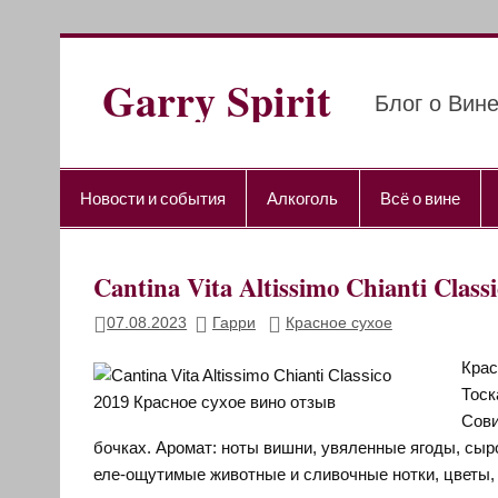
Перейти
к
содержимому
Garry Spirit
Блог о Вине
Новости и события
Алкоголь
Всё о вине
Cantina Vita Altissimo Chianti Cl
07.08.2023
Гарри
Красное сухое
Крас
Тоск
Сови
бочках. Аромат: ноты вишни, увяленные ягоды, сыро
еле-ощутимые животные и сливочные нотки, цветы, с