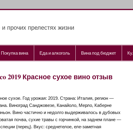
 и прочих прелестях жизни
Покупка вина
Еда и алкоголь
Вина под бюджет
Ку
assico 2019 Красное сухое вино отзыв
ное сухое. Год урожая: 2019. Страна: Италия, регион —
ана. Виноград Санджовезе, Канайоло, Мерло, Каберне
ньон. Вино частично и недолго выдерживалось в дубовых
ватая почва, сухие травы с горчинкой, на заднем плане —
пеции (перец). Вкус: среднетелое, еле-заметная