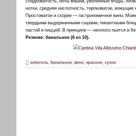
сладковатость, ноты вишни, увяленные ягоды, почв
нотки, средняя кислотность, терпковатое, вяжущие 
Простоватое и скорее — гастрономичное вино. Мож
твердыми выдержанными сырами, пикантными блюд
пастой и пиццей. В принципе — неплохо пьется и без
Резюме: банальное (6 из 10).
алкоголь
,
банальное
,
вино
,
красное
,
сухое