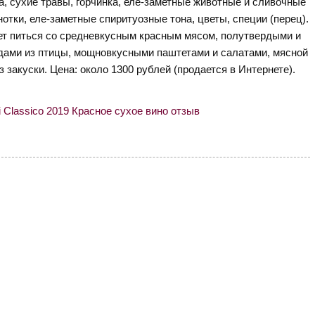
а, сухие травы, горчинка, еле-заметные животные и сливочные
нотки, еле-заметные спиритуозные тона, цветы, специи (перец).
ет питься со средневкусным красным мясом, полутвердыми и
ами из птицы, мощновкусными паштетами и салатами, мясной
 закуски. Цена: около 1300 рублей (продается в Интернете).