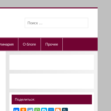
линария
О блоге
Прочее
Поделиться: