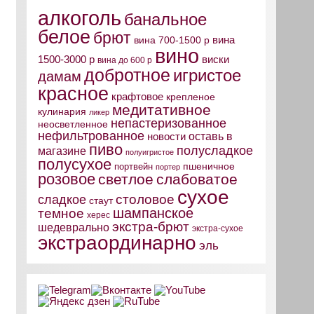
алкоголь
банальное
белое
брют
вина
вина 700-1500 р
вино
виски
1500-3000 р
вина до 600 р
добротное
игристое
дамам
красное
крафтовое
крепленое
медитативное
кулинария
ликер
непастеризованное
неосветленное
нефильтрованное
оставь в
новости
пиво
полусладкое
магазине
полуигристое
полусухое
пшеничное
портвейн
портер
розовое
светлое
слабоватое
сухое
столовое
сладкое
стаут
шампанское
темное
херес
экстра-брют
шедеврально
экстра-сухое
экстраординарно
эль