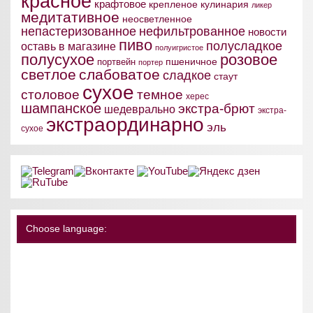
красное
крафтовое
крепленое
кулинария
ликер
медитативное
неосветленное
непастеризованное
нефильтрованное
новости
пиво
полусладкое
оставь в магазине
полуигристое
полусухое
розовое
пшеничное
портвейн
портер
светлое
слабоватое
сладкое
стаут
сухое
столовое
темное
херес
шампанское
экстра-брют
шедеврально
экстра-
экстраординарно
эль
сухое
Choose language: