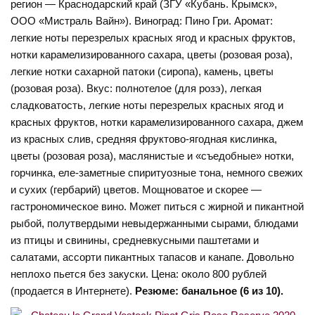
регион — Краснодарский край (ЗГУ «Кубань. Крымск»,
ООО «Мистраль Вайн»). Виноград: Пино Гри. Аромат:
легкие ноты перезрелых красных ягод и красных фруктов,
нотки карамелизированного сахара, цветы (розовая роза),
легкие нотки сахарной патоки (сиропа), камень, цветы
(розовая роза). Вкус: полнотелое (для розэ), легкая
сладковатость, легкие ноты перезрелых красных ягод и
красных фруктов, нотки карамелизированного сахара, джем
из красных слив, средняя фруктово-ягодная кислинка,
цветы (розовая роза), маслянистые и «съедобные» нотки,
горчинка, еле-заметные спиритуозные тона, немного свежих
и сухих (гербарий) цветов. Мощноватое и скорее —
гастрономическое вино. Может питься с жирной и пикантной
рыбой, полутвердыми невыдержанными сырами, блюдами
из птицы и свинины, средневкусными паштетами и
салатами, ассорти пикантных тапасов и канапе. Довольно
неплохо пьется без закуски. Цена: около 800 рублей
(продается в Интернете).
Резюме: банальное (6 из 10).