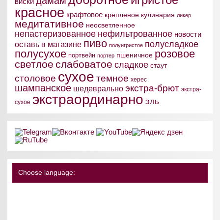
дамам
виски
красное
крафтовое
крепленое
кулинария
ликер
медитативное
неосветленное
непастеризованное
нефильтрованное
новости
пиво
полусладкое
оставь в магазине
полуигристое
полусухое
розовое
пшеничное
портвейн
портер
светлое
слабоватое
сладкое
стаут
сухое
столовое
темное
херес
шампанское
экстра-брют
шедеврально
экстра-
экстраординарно
эль
сухое
Choose language: