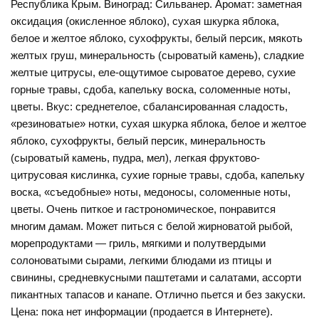
Республика Крым. Виноград: Сильванер. Аромат: заметная
оксидация (окисленное яблоко), сухая шкурка яблока,
белое и желтое яблоко, сухофрукты, белый персик, мякоть
желтых груш, минеральность (сыроватый камень), сладкие
желтые цитрусы, еле-ощутимое сыроватое дерево, сухие
горные травы, сдоба, капельку воска, соломенные ноты,
цветы. Вкус: среднетелое, сбалансированная сладость,
«резиноватые» нотки, сухая шкурка яблока, белое и желтое
яблоко, сухофрукты, белый персик, минеральность
(сыроватый камень, пудра, мел), легкая фруктово-
цитрусовая кислинка, сухие горные травы, сдоба, капельку
воска, «съедобные» ноты, медоносы, соломенные ноты,
цветы. Очень питкое и гастрономическое, понравится
многим дамам. Может питься с белой жирноватой рыбой,
морепродуктами — гриль, мягкими и полутвердыми
солоноватыми сырами, легкими блюдами из птицы и
свинины, средневкусными паштетами и салатами, ассорти
пикантных тапасов и канапе. Отлично пьется и без закуски.
Цена: пока нет информации (продается в Интернете).