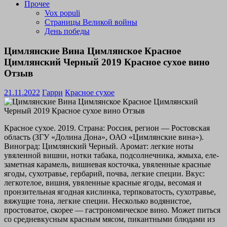
Прочее
Vox populi
Страницы Великой войны
День победы
Цимлянские Вина Цимлянское Красное
Цимлянский Черный 2019 Красное сухое вино
Отзыв
21.11.2022
Гарри
Красное сухое
Красное сухое. 2019. Страна: Россия, регион — Ростовская
область (ЗГУ «Долина Дона», ОАО «Цимлянские вина»).
Виноград: Цимлянский Черный. Аромат: легкие ноты
увяленной вишни, нотки табака, подсолнечника, жмыха, еле-
заметная карамель, вишневая косточка, увяленные красные
ягоды, сухотравье, гербарий, почва, легкие специи. Вкус:
легкотелое, вишня, увяленные красные ягоды, весомая и
пронзительная ягодная кислинка, терпковатость, сухотравье,
вяжущие тона, легкие специи. Несколько водянистое,
простоватое, скорее — гастрономическое вино. Может питься
со средневкусным красным мясом, пикантными блюдами из