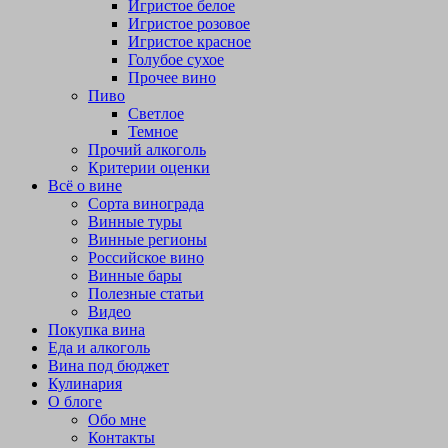
Игристое белое
Игристое розовое
Игристое красное
Голубое сухое
Прочее вино
Пиво
Светлое
Темное
Прочий алкоголь
Критерии оценки
Всё о вине
Сорта винограда
Винные туры
Винные регионы
Российское вино
Винные бары
Полезные статьи
Видео
Покупка вина
Еда и алкоголь
Вина под бюджет
Кулинария
О блоге
Обо мне
Контакты