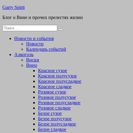
Перейти
Garry Spirit
к
Блог о Вине и прочих прелестях жизни
содержимому
Поиск
для:
Новости и события
Новости
Календарь событий
Алкоголь
Виски
Вино
Красное сухое
Красное полусухое
Красное полусладкое
Красное сладкое
Розовое сухое
Розовое полусухое
Розовое полусладкое
Розовое сладкое
Белое сухое
Белое полусухое
Белое полусладкое
Белое сладкое