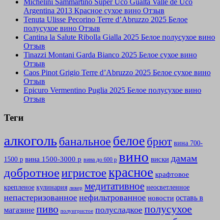
Michelini Sammartino Super Uco Gualta Valle de Uco
Argentina 2013 Красное сухое вино Отзыв
Tenuta Ulisse Pecorino Terre d’Abruzzo 2025 Белое
полусухое вино Отзыв
Cantina la Salute Ribolla Gialla 2025 Белое полусухое вино
Отзыв
Tinazzi Montani Garda Bianco 2025 Белое сухое вино
Отзыв
Caos Pinot Grigio Terre d’Abruzzo 2025 Белое сухое вино
Отзыв
Epicuro Vermentino Puglia 2025 Белое полусухое вино
Отзыв
Теги
алкоголь
белое
банальное
брют
вина 700-
вино
дамам
вина 1500-3000 р
виски
1500 р
вина до 600 р
красное
добротное
игристое
крафтовое
медитативное
крепленое
кулинария
неосветленное
ликер
непастеризованное
нефильтрованное
оставь в
новости
полусухое
пиво
полусладкое
магазине
полуигристое