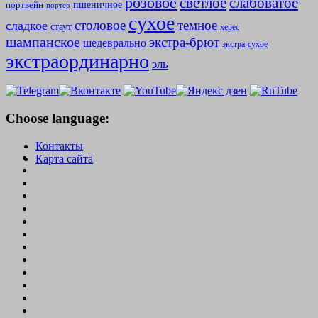
розовое
слабоватое
светлое
пшеничное
портвейн
портер
сухое
столовое
темное
сладкое
стаут
херес
шампанское
экстра-брют
шедеврально
экстра-сухое
экстраординарно
эль
Choose language:
Контакты
Карта сайта