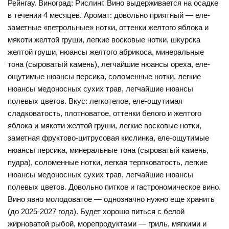
Рейнгау. Виноград: Рислинг. Вино выдерживается на осадке
в течении 4 месяцев. Аромат: довольно приятный — еле-
заметные «петрольные» нотки, оттенки желтого яблока и
мякоти желтой груши, легкие восковые нотки, шкурска
желтой груши, нюансы желтого абрикоса, минеральные
тона (сыроватый камень), легчайшие нюансы ореха, еле-
ощутимые нюансы персика, соломенные нотки, легкие
нюансы медоносных сухих трав, легчайшие нюансы
полевых цветов. Вкус: легкотелое, еле-ощутимая
сладковатость, плотноватое, оттенки белого и желтого
яблока и мякоти желтой груши, легкие восковые нотки,
заметная фруктово-цитрусовая кислинка, еле-ощутимые
нюансы персика, минеральные тона (сыроватый камень,
пудра), соломенные нотки, легкая терпковатость, легкие
нюансы медоносных сухих трав, легчайшие нюансы
полевых цветов. Довольно питкое и гастрономическое вино.
Вино явно молодоватое — однозначно нужно еще хранить
(до 2025-2027 года). Будет хорошо питься с белой
жирноватой рыбой, морепродуктами — гриль, мягкими и