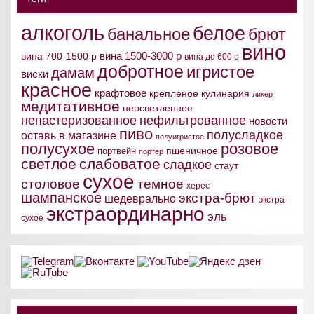
алкоголь
белое
банальное
брют
вино
вина 1500-3000 р
вина 700-1500 р
вина до 600 р
добротное
игристое
дамам
виски
красное
крафтовое
крепленое
кулинария
ликер
медитативное
неосветленное
непастеризованное
нефильтрованное
новости
пиво
полусладкое
оставь в магазине
полуигристое
полусухое
розовое
пшеничное
портвейн
портер
светлое
слабоватое
сладкое
стаут
сухое
столовое
темное
херес
шампанское
экстра-брют
шедеврально
экстра-
экстраординарно
эль
сухое