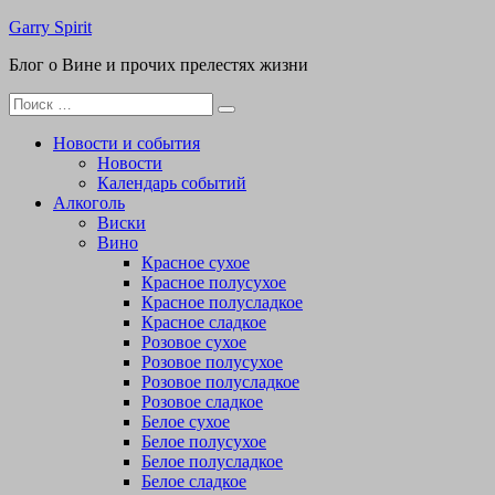
Перейти
Garry Spirit
к
Блог о Вине и прочих прелестях жизни
содержимому
Поиск
для:
Новости и события
Новости
Календарь событий
Алкоголь
Виски
Вино
Красное сухое
Красное полусухое
Красное полусладкое
Красное сладкое
Розовое сухое
Розовое полусухое
Розовое полусладкое
Розовое сладкое
Белое сухое
Белое полусухое
Белое полусладкое
Белое сладкое