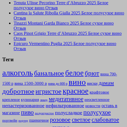
Tenuta Ulisse Pecorino Terre d’Abruzzo 2025 Белое
полусухое вино Отзыв
Cantina la Salute Ribolla Gialla 2025 Белое полусухое вино
Отзыв
Tinazzi Montani Garda Bianco 2025 Белое сухое вино
Отзыв
Caos Pinot Grigio Terre d’Abruzzo 2025 Белое сухое вино
Отзыв
Epicuro Vermentino Puglia 2025 Белое полусухое вино
Отзыв
Теги
алкоголь
белое
банальное
брют
вина 700-
вино
дамам
вина 1500-3000 р
виски
1500 р
вина до 600 р
красное
добротное
игристое
крафтовое
медитативное
крепленое
кулинария
неосветленное
ликер
непастеризованное
нефильтрованное
оставь в
новости
полусухое
пиво
полусладкое
магазине
полуигристое
розовое
слабоватое
светлое
пшеничное
портвейн
портер