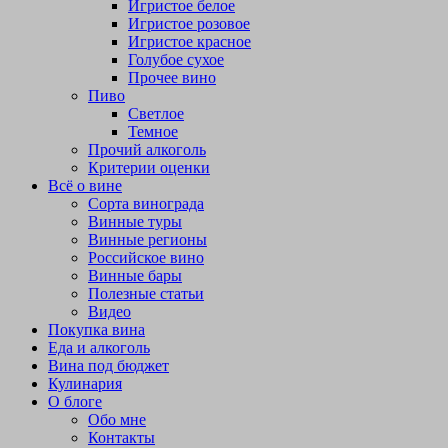
Игристое белое
Игристое розовое
Игристое красное
Голубое сухое
Прочее вино
Пиво
Светлое
Темное
Прочий алкоголь
Критерии оценки
Всё о вине
Сорта винограда
Винные туры
Винные регионы
Российское вино
Винные бары
Полезные статьи
Видео
Покупка вина
Еда и алкоголь
Вина под бюджет
Кулинария
О блоге
Обо мне
Контакты