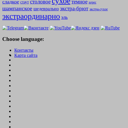
сухое
столовое
темное
сладкое
стаут
херес
шампанское
экстра-брют
шедеврально
экстра-сухое
экстраординарно
эль
Choose language:
Контакты
Карта сайта