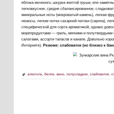
яблока моченого, шкурка желтой груши, еле-заметн
легковкусное, средне сбалансированное, сладковато
минеральные ноты (мокроватый камень), легкая фр
нюансы, легкие нотки сахарной патоки (сиропа), лег
специфической для сорта ароматикой, однако довол
морепродуктами — гриль, мягкими и полутвердыми
салатами, ассорти тапасов и канапе. Довольно хоро
Интернете).
Резюме: слабоватое (но близко к бана
алкоголь
,
белое
,
вино
,
полусладкое
,
слабоватое
,
с