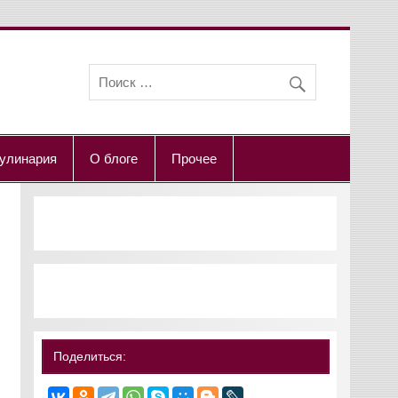
улинария
О блоге
Прочее
Поделиться: