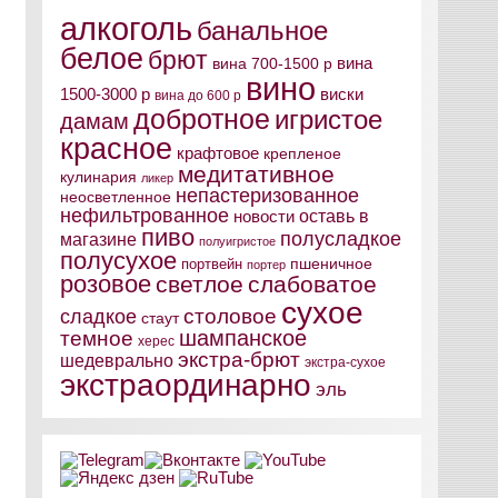
алкоголь
банальное
белое
брют
вина
вина 700-1500 р
вино
виски
1500-3000 р
вина до 600 р
добротное
игристое
дамам
красное
крафтовое
крепленое
медитативное
кулинария
ликер
непастеризованное
неосветленное
нефильтрованное
оставь в
новости
пиво
полусладкое
магазине
полуигристое
полусухое
пшеничное
портвейн
портер
розовое
светлое
слабоватое
сухое
столовое
сладкое
стаут
шампанское
темное
херес
экстра-брют
шедеврально
экстра-сухое
экстраординарно
эль