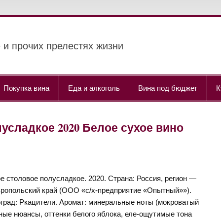
 и прочих прелестях жизни
Покупка вина
Еда и алкоголь
Вина под бюджет
К
усладкое 2020 Белое сухое вино
е столовое полусладкое. 2020. Страна: Россия, регион —
ропольский край (ООО «с/х-предприятие «Опытный»»).
град: Ркацители. Аромат: минеральные ноты (мокроватый
ные нюансы, оттенки белого яблока, еле-ощутимые тона