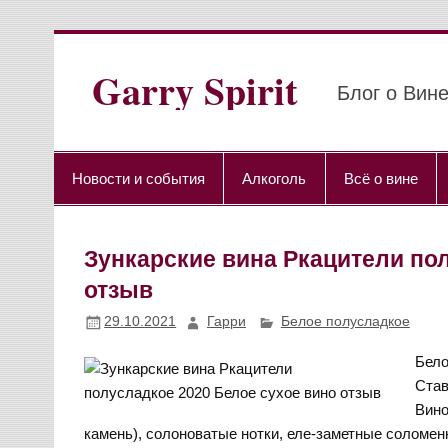
Перейти
к
содержимому
Garry Spirit
Блог о Вине
Новости и события
Алкоголь
Всё о вине
Зункарские вина Ркацители пол
отзыв
29.10.2021
Гарри
Белое полусладкое
Бело
Став
Вино
камень), солоноватые нотки, еле-заметные соломен