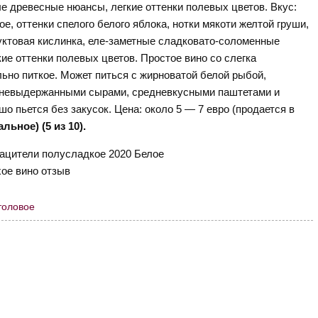
ые древесные нюансы, легкие оттенки полевых цветов. Вкус:
е, оттенки спелого белого яблока, нотки мякоти желтой груши,
уктовая кислинка, еле-заметные сладковато-соломенные
кие оттенки полевых цветов. Простое вино со слегка
ьно питкое. Может питься с жирноватой белой рыбой,
 невыдержанными сырами, средневкусными паштетами и
шо пьется без закусок. Цена: около 5 — 7 евро (продается в
льное) (5 из 10).
толовое