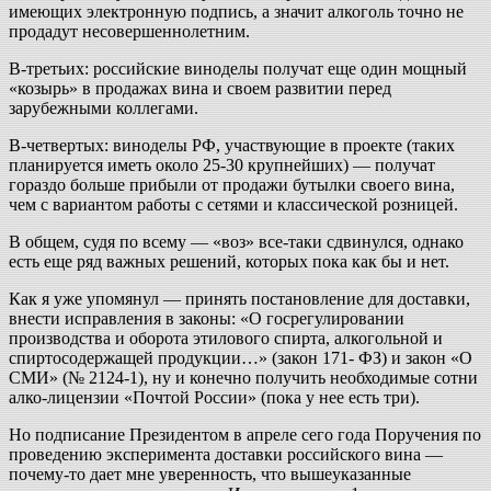
имеющих электронную подпись, а значит алкоголь точно не
продадут несовершеннолетним.
В-третьих: российские виноделы получат еще один мощный
«козырь» в продажах вина и своем развитии перед
зарубежными коллегами.
В-четвертых: виноделы РФ, участвующие в проекте (таких
планируется иметь около 25-30 крупнейших) — получат
гораздо больше прибыли от продажи бутылки своего вина,
чем с вариантом работы с сетями и классической розницей.
В общем, судя по всему — «воз» все-таки сдвинулся, однако
есть еще ряд важных решений, которых пока как бы и нет.
Как я уже упомянул — принять постановление для доставки,
внести исправления в законы: «О госрегулировании
производства и оборота этилового спирта, алкогольной и
спиртосодержащей продукции…» (закон 171- ФЗ) и закон «О
СМИ» (№ 2124-1), ну и конечно получить необходимые сотни
алко-лицензии «Почтой России» (пока у нее есть три).
Но подписание Президентом в апреле сего года Поручения по
проведению эксперимента доставки российского вина —
почему-то дает мне уверенность, что вышеуказанные