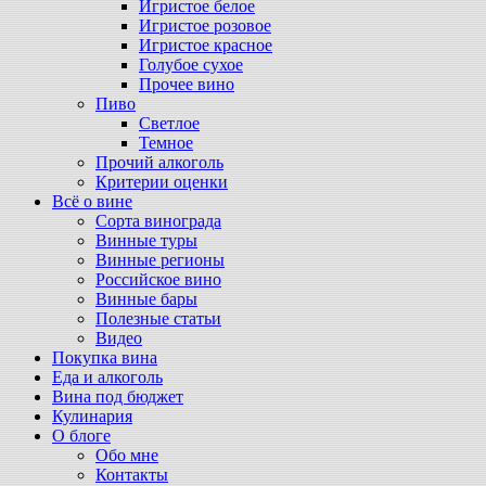
Игристое белое
Игристое розовое
Игристое красное
Голубое сухое
Прочее вино
Пиво
Светлое
Темное
Прочий алкоголь
Критерии оценки
Всё о вине
Сорта винограда
Винные туры
Винные регионы
Российское вино
Винные бары
Полезные статьи
Видео
Покупка вина
Еда и алкоголь
Вина под бюджет
Кулинария
О блоге
Обо мне
Контакты