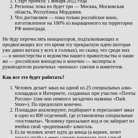
Старт проекта: 1 января 2022 года
Регионы: пока их будет три — Москва, Московская
область, Республика Мордовия.
Что доставляем — пока только российское вино,
изготовленное на 100% из выращенного на территории
РФ винограда.
Не буду перечислять инициаторов, подталкивающих и
продвигающих все это время эту прекрасную идею (которая
уже давно витала у всех в головах), но скажу, что среди них
— и министерства и ведомства нашего правительства и наши
же — российские виноделы и конечно — эксперты и
руководители различных «винных» союзов и комитетов.
Как все это будет работать?
Человек делает заказ на одной из 25 специальных алко-
площадках в Интернете, созданных при участии «Почты
России» (там они немного загадочно названы «Dark
Store»). По предоплате конечно.
Площадки анализируют, подбирают и пересылают заказ
в одно из 800 отделений, где установлены специальные
«постоматы». Человеку присылают код и он забирает из
ячейки свой «родненький» алкоголь.
Если человек хочет идти до конца (а вернее, хочет
просто чтобы к нему самому привезли этот самый