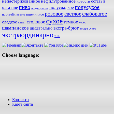
непастеризованное
нефильтрованное
оставь в
новости
полусухое
пиво
полусладкое
магазине
полуигристое
розовое
слабоватое
светлое
пшеничное
портвейн
портер
сухое
столовое
темное
сладкое
стаут
херес
шампанское
экстра-брют
шедеврально
экстра-сухое
экстраординарно
эль
Choose language:
Контакты
Карта сайта