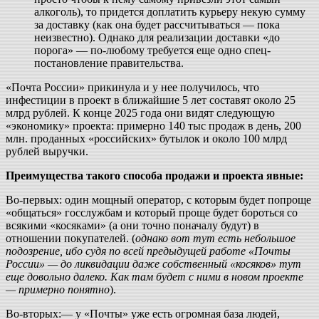
алкоголь), то придется доплатить курьеру некую сумму
за доставку (как она будет рассчитываться — пока
неизвестно). Однако для реализации доставки «до
порога» — по-любому требуется еще одно спец-
постановление правительства.
«Почта России» прикинула и у нее получилось, что
инфестиции в проект в ближайшие 5 лет составят около 25
млрд рублей. К конце 2025 года они видят следующую
«экономику» проекта: примерно 140 тыс продаж в день, 200
млн. проданных «российских» бутылок и около 100 млрд
рублей выручки.
Преимущества такого способа продажи и проекта явные:
Во-первых: один мощный оператор, с которым будет попроще
«общаться» госслужбам и который проще будет бороться со
всякими «косяками» (а они точно поначалу будут) в
отношении покупателей. (
однако вот тут есть небольшое
подозрение, ибо судя по всей предыдущей работе «Почты
России» — до ликвидации даже собственный «косяков» тут
еще довольно далеко. Как там будет с ними в новом проекте
— примерно понятно
).
Во-вторых:— у «Почты» уже есть огромная база людей,