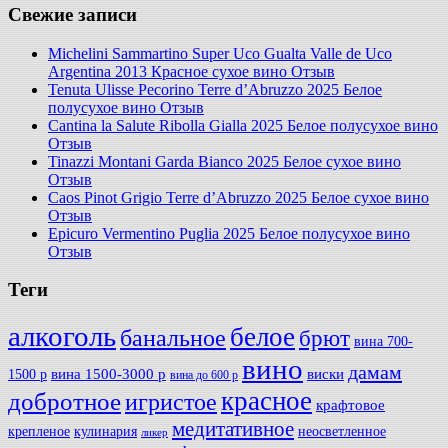
Свежие записи
Michelini Sammartino Super Uco Gualta Valle de Uco
Argentina 2013 Красное сухое вино Отзыв
Tenuta Ulisse Pecorino Terre d’Abruzzo 2025 Белое
полусухое вино Отзыв
Cantina la Salute Ribolla Gialla 2025 Белое полусухое вино
Отзыв
Tinazzi Montani Garda Bianco 2025 Белое сухое вино
Отзыв
Caos Pinot Grigio Terre d’Abruzzo 2025 Белое сухое вино
Отзыв
Epicuro Vermentino Puglia 2025 Белое полусухое вино
Отзыв
Теги
алкоголь
белое
банальное
брют
вина 700-
вино
дамам
вина 1500-3000 р
виски
1500 р
вина до 600 р
красное
добротное
игристое
крафтовое
медитативное
крепленое
кулинария
неосветленное
ликер