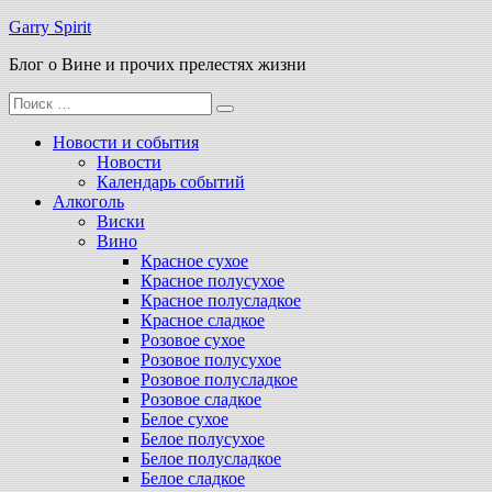
Перейти
Garry Spirit
к
Блог о Вине и прочих прелестях жизни
содержимому
Поиск
для:
Новости и события
Новости
Календарь событий
Алкоголь
Виски
Вино
Красное сухое
Красное полусухое
Красное полусладкое
Красное сладкое
Розовое сухое
Розовое полусухое
Розовое полусладкое
Розовое сладкое
Белое сухое
Белое полусухое
Белое полусладкое
Белое сладкое