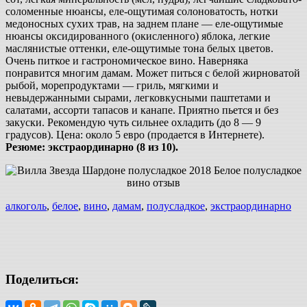
соломенные нюансы, еле-ощутимая солоноватость, нотки
медоносных сухих трав, на заднем плане — еле-ощутимые
нюансы оксидированного (окисленного) яблока, легкие
маслянистые оттенки, еле-ощутимые тона белых цветов.
Очень питкое и гастрономическое вино. Наверняка
понравится многим дамам. Может питься с белой жирноватой
рыбой, морепродуктами — гриль, мягкими и
невыдержанными сырами, легковкусными паштетами и
салатами, ассорти тапасов и канапе. Приятно пьется и без
закуски. Рекомендую чуть сильнее охладить (до 8 — 9
градусов). Цена: около 5 евро (продается в Интернете).
Резюме: экстраординарно (8 из 10).
алкоголь
,
белое
,
вино
,
дамам
,
полусладкое
,
экстраординарно
Поделиться: