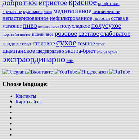
красное
добротное
игристое
крафтовое
медитативное
крепленое
кулинария
неосветленное
ликер
непастеризованное
нефильтрованное
оставь в
новости
полусухое
пиво
полусладкое
магазине
полуигристое
розовое
слабоватое
светлое
пшеничное
портвейн
портер
сухое
столовое
темное
сладкое
стаут
херес
шампанское
экстра-брют
шедеврально
экстра-сухое
экстраординарно
эль
Choose language:
Контакты
Карта сайта