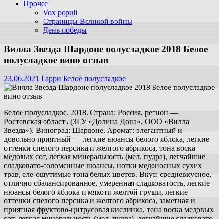
Прочее
Vox populi
Страницы Великой войны
День победы
Вилла Звезда Шардоне полусладкое 2018 Белое
полусладкое вино отзыв
23.06.2021
Гарри
Белое полусладкое
Белое полусладкое. 2018. Страна: Россия, регион —
Ростовская область (ЗГУ «Долина Дона», ООО «Вилла
Звезда»). Виноград: Шардоне. Аромат: элегантный и
довольно приятный — легкие нюансы белого яблока, легкие
оттенки спелого персика и желтого абрикоса, тона воска
медовых сот, легкая минеральность (мел, пудра), легчайшие
сладковато-соломенные нюансы, нотки медоносных сухих
трав, еле-ощутимые тона белых цветов. Вкус: средневкусное,
отлично сбалансированное, умеренная сладковатость, легкие
нюансы белого яблока и мякоти желтой груши, легкие
оттенки спелого персика и желтого абрикоса, заметная и
приятная фруктово-цитрусовая кислинка, тона воска медовых
сот, легкая минеральность (мел, пудра), легчайшие сладковато-