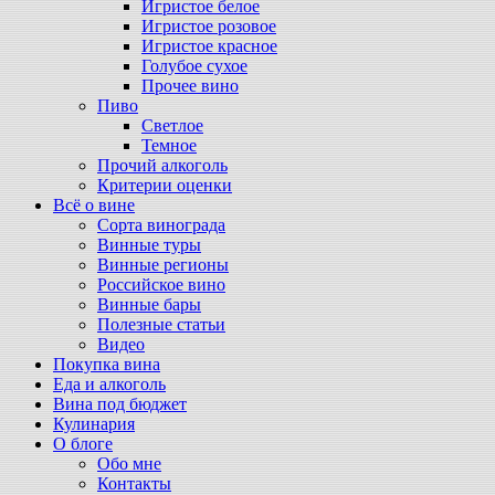
Игристое белое
Игристое розовое
Игристое красное
Голубое сухое
Прочее вино
Пиво
Светлое
Темное
Прочий алкоголь
Критерии оценки
Всё о вине
Сорта винограда
Винные туры
Винные регионы
Российское вино
Винные бары
Полезные статьи
Видео
Покупка вина
Еда и алкоголь
Вина под бюджет
Кулинария
О блоге
Обо мне
Контакты