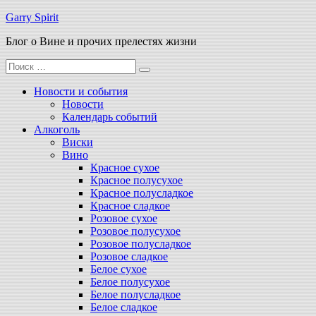
Перейти
Garry Spirit
к
Блог о Вине и прочих прелестях жизни
содержимому
Поиск
для:
Новости и события
Новости
Календарь событий
Алкоголь
Виски
Вино
Красное сухое
Красное полусухое
Красное полусладкое
Красное сладкое
Розовое сухое
Розовое полусухое
Розовое полусладкое
Розовое сладкое
Белое сухое
Белое полусухое
Белое полусладкое
Белое сладкое