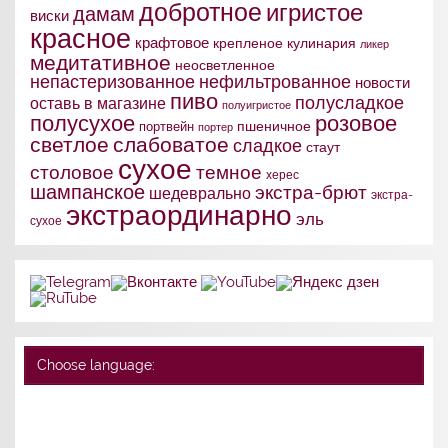
добротное
игристое
дамам
виски
красное
крафтовое
крепленое
кулинария
ликер
медитативное
неосветленное
непастеризованное
нефильтрованное
новости
пиво
полусладкое
оставь в магазине
полуигристое
полусухое
розовое
портвейн
пшеничное
портер
слабоватое
светлое
сладкое
стаут
сухое
столовое
темное
херес
шампанское
экстра-брют
шедеврально
экстра-
экстраординарно
эль
сухое
Choose language: