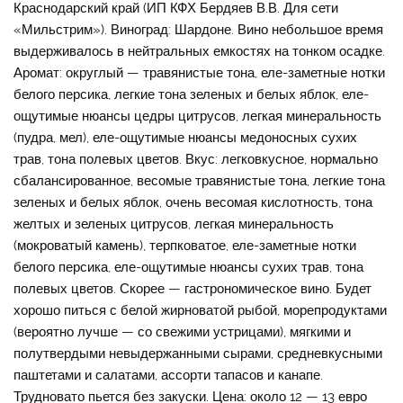
Краснодарский край (ИП КФХ Бердяев В.В. Для сети
«Мильстрим»). Виноград: Шардоне. Вино небольшое время
выдерживалось в нейтральных емкостях на тонком осадке.
Аромат: округлый — травянистые тона, еле-заметные нотки
белого персика, легкие тона зеленых и белых яблок, еле-
ощутимые нюансы цедры цитрусов, легкая минеральность
(пудра, мел), еле-ощутимые нюансы медоносных сухих
трав, тона полевых цветов. Вкус: легковкусное, нормально
сбалансированное, весомые травянистые тона, легкие тона
зеленых и белых яблок, очень весомая кислотность, тона
желтых и зеленых цитрусов, легкая минеральность
(мокроватый камень), терпковатое, еле-заметные нотки
белого персика, еле-ощутимые нюансы сухих трав, тона
полевых цветов. Скорее — гастрономическое вино. Будет
хорошо питься с белой жирноватой рыбой, морепродуктами
(вероятно лучше — со свежими устрицами), мягкими и
полутвердыми невыдержанными сырами, средневкусными
паштетами и салатами, ассорти тапасов и канапе.
Трудновато пьется без закуски. Цена: около 12 — 13 евро