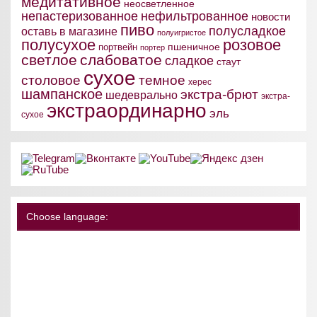
медитативное
неосветленное
непастеризованное
нефильтрованное
новости
пиво
полусладкое
оставь в магазине
полуигристое
полусухое
розовое
пшеничное
портвейн
портер
светлое
слабоватое
сладкое
стаут
сухое
столовое
темное
херес
шампанское
экстра-брют
шедеврально
экстра-
экстраординарно
эль
сухое
Choose language: