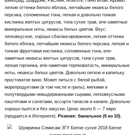
Виноград: Шардоне, Рислинг, Алиготе, Пино Блан. Аромат:
легкие оттенки белого яблока, легчайшие нюансы белого
персика, соломенные тона, легкая и довольно тонкая
кислинка желтых цитрусов, тона сухих трав, еле-заметные
минеральные ноты, нюансы белых цветов. Вкус:
легковкусное, хорошо сбалансированное, легкие оттенки
белого яблока, легчайшие нюансы белого персика, легкая и
тонкая фруктовая кислинка, соломенные тона, еле-
заметные нюансы желтых цитрусов, тона сухих трав,
легкая горчинка, еле-заметная терпковатость, минеральные
ноты, нюансы белых цветов. Довольно питкое и капельку
простоватое вино. Может питься с белой рыбой,
морепродуктами (в том числе и гриль), мягкими и
полутвердыми невыдержанными сырами, легковкусными
паштетами и салатами, ассорти тапасов и канапе. Довольно
хорошо пьется и без закуски. Цена: около 6 — 7 евро
(продается в Интернете).
Резюме: банальное (6 из 10).