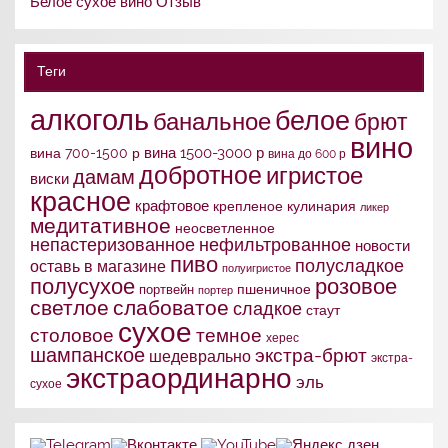
Белое сухое вино Отзыв
Теги
алкоголь
белое
банальное
брют
вино
вина 1500-3000 р
вина 700-1500 р
вина до 600 р
добротное
игристое
дамам
виски
красное
крафтовое
крепленое
кулинария
ликер
медитативное
неосветленное
непастеризованное
нефильтрованное
новости
пиво
полусладкое
оставь в магазине
полуигристое
полусухое
розовое
портвейн
пшеничное
портер
слабоватое
светлое
сладкое
стаут
сухое
столовое
темное
херес
шампанское
экстра-брют
шедеврально
экстра-
экстраординарно
эль
сухое