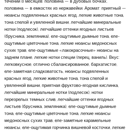
течении 8 месяцев: половина — в дубовых бочках,
половина — в емкостях из нержавейки. Аромат: приятный —
нюансы подвяленных красных ягод, легкие животные тона,
тона спелой и увяленной вишни, легчайшие минеральные
нотки (подлесок), легчайшие оттенки ягодных листьев
(брусника, земляника), еле-ощутимые дымные тона, еле-
ощутимые цветочные тона, легкие нюансы медоносных
сухих трав, еле-ощутимые «лакокрасочные» нюансы на
заднем плане, легкие нотки специи (перец, ваниль). Вкус:
легковкусное, отлично сбалансированное, бархатистое,
еле-заметная сладковатость, нюансы подвяленных
красных ягод, легкие животные тона, тона спелой и
увяленной вишни, приятная фруктово-ягодная кислинка,
легчайшие минеральные нотки (подлесок), нотки
перезрелых темных слив, легчайшие оттенки ягодных
листьев (брусника, земляника), еле-ощутимые дымные
тона, еле-ощутимые цветочные тона, легкие нюансы
медоносных сухих трав, еле-заметные карамельные
нюансы, еле-ощутимая горчинка вишневой косточки, легкие