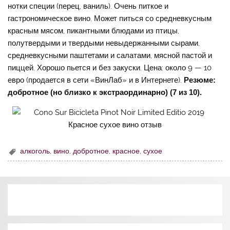
нотки специи (перец, ваниль). Очень питкое и
гастрономическое вино. Может питься со средневкусным
красным мясом, пикантными блюдами из птицы,
полутвердыми и твердыми невыдержанными сырами,
средневкусными паштетами и салатами, мясной пастой и
пиццей. Хорошо пьется и без закуски. Цена: около 9 — 10
евро (продается в сети «ВинЛаб» и в Интернете).
Резюме:
добротное (но близко к экстраординарно) (7 из 10).
алкоголь
,
вино
,
добротное
,
красное
,
сухое