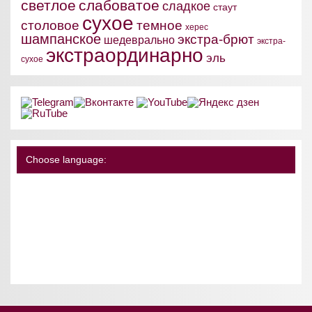
светлое
слабоватое
сладкое
стаут
сухое
столовое
темное
херес
шампанское
экстра-брют
шедеврально
экстра-
экстраординарно
эль
сухое
Choose language: