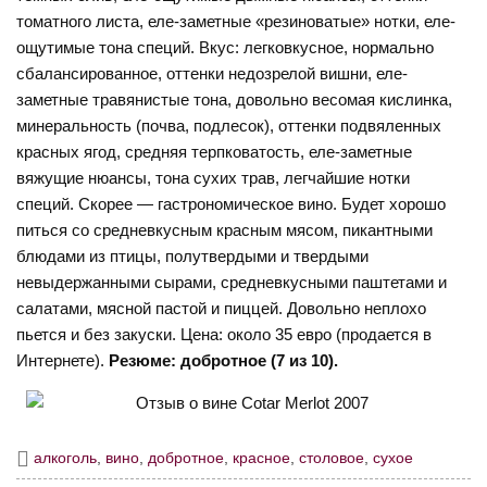
томатного листа, еле-заметные «резиноватые» нотки, еле-
ощутимые тона специй. Вкус: легковкусное, нормально
сбалансированное, оттенки недозрелой вишни, еле-
заметные травянистые тона, довольно весомая кислинка,
минеральность (почва, подлесок), оттенки подвяленных
красных ягод, средняя терпковатость, еле-заметные
вяжущие нюансы, тона сухих трав, легчайшие нотки
специй. Скорее — гастрономическое вино. Будет хорошо
питься со средневкусным красным мясом, пикантными
блюдами из птицы, полутвердыми и твердыми
невыдержанными сырами, средневкусными паштетами и
салатами, мясной пастой и пиццей. Довольно неплохо
пьется и без закуски. Цена: около 35 евро (продается в
Интернете).
Резюме: добротное (7 из 10).
алкоголь
,
вино
,
добротное
,
красное
,
столовое
,
сухое