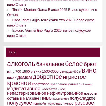
вино Отзыв
Tinazzi Montani Garda Bianco 2025 Белое сухое вино
Отзыв
Caos Pinot Grigio Terre d’Abruzzo 2025 Белое сухое
вино Отзыв
Epicuro Vermentino Puglia 2025 Белое полусухое
вино Отзыв
Теги
алкоголь
белое
банальное
брют
вино
вина 1500-3000 р
вина 700-1500 р
вина до 600 р
добротное
игристое
дамам
виски
красное
крафтовое
крепленое
кулинария
ликер
медитативное
неосветленное
непастеризованное
нефильтрованное
новости
пиво
полусладкое
оставь в магазине
полуигристое
полусухое
розовое
пшеничное
портвейн
портер