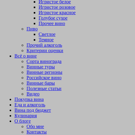
Игристое белое
Игристое розовое
Игристое красное
Голубое сухое
Прочее вино
Пиво
Светлое
Темное
Прочий алкоголь
Критерии оценки
Всё о вине
Сорта винограда
Винные туры
Винные регионы
Российское вино
Винные бары
Полезные статьи
Видео
Покупка вина
Еда и алкоголь
Вина под бюджет
Кулинария
О блоге
Обо мне
Контакты