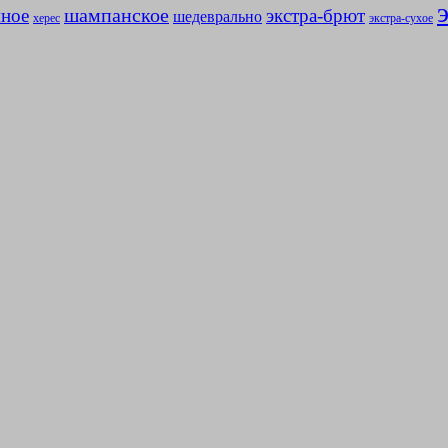
мное
шампанское
экстра-брют
шедеврально
херес
экстра-сухое