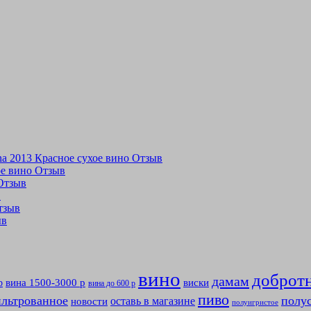
tina 2013 Красное сухое вино Отзыв
хое вино Отзыв
 Отзыв
в
Отзыв
ыв
вино
доброт
дамам
вина 1500-3000 р
виски
р
вина до 600 р
пиво
льтрованное
полу
оставь в магазине
новости
полуигристое