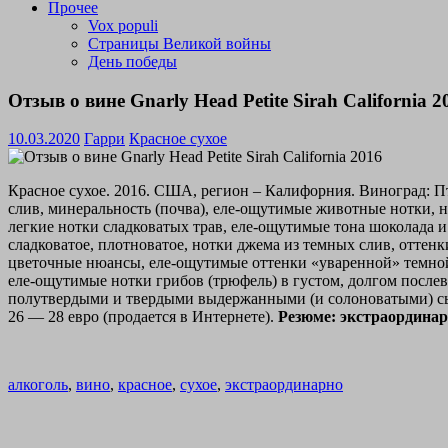
Прочее
Vox populi
Страницы Великой войны
День победы
Отзыв о вине Gnarly Head Petite Sirah California 2
10.03.2020
Гарри
Красное сухое
Красное сухое. 2016. США, регион – Калифорния. Виноград: П
слив, минеральность (почва), еле-ощутимые животные нотки,
легкие нотки сладковатых трав, еле-ощутимые тона шоколада и 
сладковатое, плотноватое, нотки джема из темных слив, оттен
цветочные нюансы, еле-ощутимые оттенки «уваренной» темной 
еле-ощутимые нотки грибов (трюфель) в густом, долгом после
полутвердыми и твердыми выдержанными (и солоноватыми) сыр
26 — 28 евро (продается в Интернете).
Резюме: экстраординарн
алкоголь
,
вино
,
красное
,
сухое
,
экстраординарно