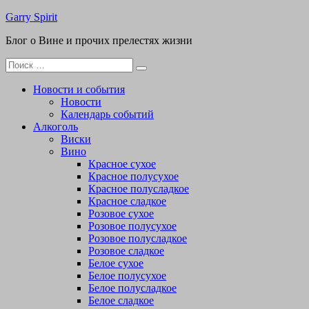
Перейти
Garry Spirit
к
Блог о Вине и прочих прелестях жизни
содержимому
Поиск
для:
Новости и события
Новости
Календарь событий
Алкоголь
Виски
Вино
Красное сухое
Красное полусухое
Красное полусладкое
Красное сладкое
Розовое сухое
Розовое полусухое
Розовое полусладкое
Розовое сладкое
Белое сухое
Белое полусухое
Белое полусладкое
Белое сладкое