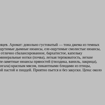
сяцев. Аромат: довольно густоватый — тона джема из темных
ле-ощутимые дымные нюансы, еле-ощутимые смолистые нюансы,
 отлично сбалансированное, бархатистое, капельку
инеральные нотки (почва), легкая терпковатость, легкие
е-заметные нюансы пряностей (гвоздика, ваниль, лакрица),
мангала) красным мясом, пикантными блюдами из птицы,
астой и пиццей. Приятно пьется и без закуски. Цена: около