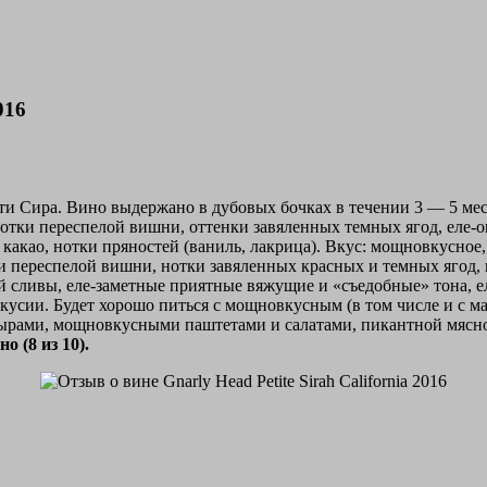
016
ти Сира. Вино выдержано в дубовых бочках в течении 3 — 5 ме
 нотки переспелой вишни, оттенки завяленных темных ягод, е
какао, нотки пряностей (ваниль, лакрица). Вкус: мощновкусное,
ки переспелой вишни, нотки завяленных красных и темных ягод, м
сливы, еле-заметные приятные вяжущие и «съедобные» тона, ел
вкусии. Будет хорошо питься с мощновкусным (в том числе и с 
ами, мощновкусными паштетами и салатами, пикантной мясной п
о (8 из 10).