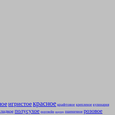
красное
ное
игристое
крафтовое
крепленое
кулинария
полусухое
розовое
сладкое
пшеничное
портвейн
портер