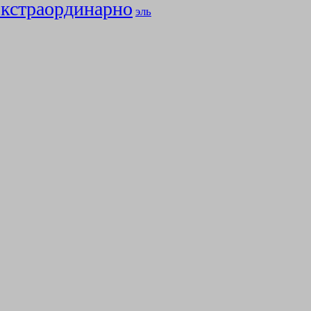
экстраординарно
эль