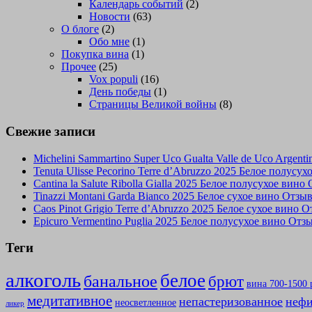
Календарь событий
(2)
Новости
(63)
О блоге
(2)
Обо мне
(1)
Покупка вина
(1)
Прочее
(25)
Vox populi
(16)
День победы
(1)
Страницы Великой войны
(8)
Свежие записи
Michelini Sammartino Super Uco Gualta Valle de Uco Argen
Tenuta Ulisse Pecorino Terre d’Abruzzo 2025 Белое полусу
Cantina la Salute Ribolla Gialla 2025 Белое полусухое вино
Tinazzi Montani Garda Bianco 2025 Белое сухое вино Отзы
Caos Pinot Grigio Terre d’Abruzzo 2025 Белое сухое вино 
Epicuro Vermentino Puglia 2025 Белое полусухое вино Отз
Теги
алкоголь
белое
банальное
брют
вина 700-1500 
медитативное
непастеризованное
нефи
неосветленное
ликер