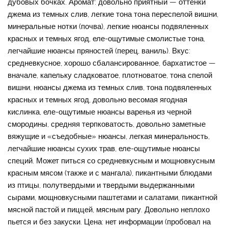
дубовых бочках. Аромат: довольно приятный — оттенки
джема из темных слив, легкие тона тона переспелой вишни,
минеральные нотки (почва), легкие нюансы подвяленных
красных и темных ягод, еле-ощутимые смолистые тона,
легчайшие нюансы пряностей (перец, ваниль). Вкус:
средневкусное, хорошо сбалансированное, бархатистое —
вначале, капельку сладковатое, плотноватое, тона спелой
вишни, нюансы джема из темных слив, тона подвяленных
красных и темных ягод, довольно весомая ягодная
кислинка, еле-ощутимые нюансы варенья из черной
смородины, средняя терпковатость, довольно заметные
вяжущие и «съедобные» нюансы, легкая минеральность,
легчайшие нюансы сухих трав, еле-ощутимые нюансы
специй. Может питься со средневкусным и мощновкусным
красным мясом (также и с мангала), пикантными блюдами
из птицы, полутвердыми и твердыми выдержанными
сырами, мощновкусными паштетами и салатами, пикантной
мясной пастой и пиццей, мясным рагу. Довольно неплохо
пьется и без закуски. Цена: нет информации (пробовал на