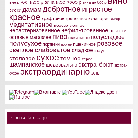
вино
вина 1500-3000 р
вина 700-1500 р
вина до 600 р
добротное
игристое
дамам
виски
красное
крафтовое
крепленое
кулинария
ликер
медитативное
неосветленное
непастеризованное
нефильтрованное
новости
пиво
полусладкое
оставь в магазине
полуигристое
полусухое
розовое
портвейн
пшеничное
портер
слабоватое
светлое
сладкое
стаут
сухое
столовое
темное
херес
шампанское
экстра-брют
шедеврально
экстра-
экстраординарно
эль
сухое
Choose language: