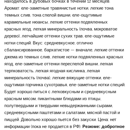
находилось в дубовых бочках в течении 12 месяцев.
Аромат: еле-заметные травянистые нотки, легкие тона
темных слив, тона спелой вишни, еле-ощутимые
карамельные нюансы, легкие оттенки подвяленных
красных ягод, легкая минеральность (почва, мокроватое
дерево), легчайшие оттенки сухих трав, еле-ощутимые
нотки специй. Вкус: средневкусное, отлично
сбалансированное, бархатистое — вначале, легкие оттенки
джема из темных слив, легкие нотки подвяленных красных
ягод, еле-заметные оттенки переспелой вишни, легкая
терпковатость, легкая ягодная кислинка, легкая
минеральность (почва), легкие вяжущие оттенки, еле-
ощутимая горчинка сухотравья, еле-заметные нотки специй.
Будет хорошо питься с легковкусным и средневкусным
красным мясом, пикантными блюдами из птицы,
полутвердыми и твердыми невыдержанными сырами,
средневкусными паштетами и салатами, мясной пастой и
пиццей. Довольно хорошо пьется без закуски. Цена: нет
информации (пока не продается в РФ).
Резюме: добротное