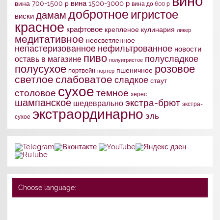
вино
вина 1500-3000 р
вина 700-1500 р
вина до 600 р
добротное
игристое
дамам
виски
красное
крафтовое
крепленое
кулинария
ликер
медитативное
неосветленное
непастеризованное
нефильтрованное
новости
пиво
полусладкое
оставь в магазине
полуигристое
полусухое
розовое
портвейн
пшеничное
портер
слабоватое
светлое
сладкое
стаут
сухое
столовое
темное
херес
шампанское
экстра-брют
шедеврально
экстра-
экстраординарно
эль
сухое
Choose language: