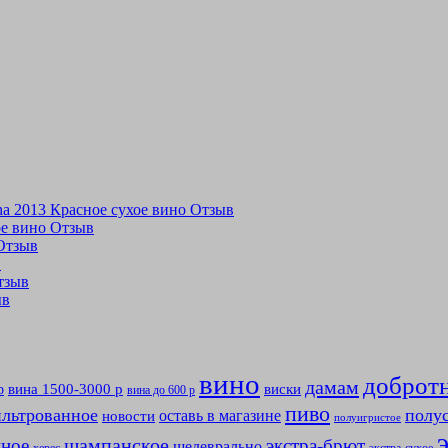
tina 2013 Красное сухое вино Отзыв
хое вино Отзыв
 Отзыв
в
Отзыв
ыв
вино
доброт
дамам
вина 1500-3000 р
виски
р
вина до 600 р
пиво
льтрованное
полу
оставь в магазине
новости
полуигристое
мное
шампанское
экстра-брют
шедеврально