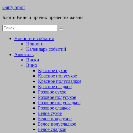
Перейти
Garry Spirit
к
Блог о Вине и прочих прелестях жизни
содержимому
Поиск
для:
Новости и события
Новости
Календарь событий
Алкоголь
Виски
Вино
Красное сухое
Красное полусухое
Красное полусладкое
Красное сладкое
Розовое сухое
Розовое полусухое
Розовое полусладкое
Розовое сладкое
Белое сухое
Белое полусухое
Белое полусладкое
Белое сладкое