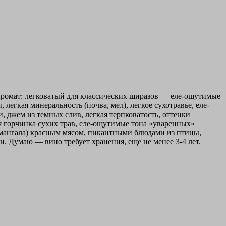
Аромат: легковатый для классических ширазов — еле-ощутимые
легкая минеральность (почва, мел), легкое сухотравье, еле-
, джем из темных слив, легкая терпковатость, оттенки
я горчинка сухих трав, еле-ощутимые тона «уваренных»
с мангала) красным мясом, пикантными блюдами из птицы,
 Думаю — вино требует хранения, еще не менее 3-4 лет.