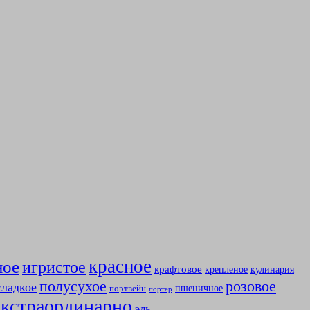
красное
ное
игристое
крафтовое
крепленое
кулинария
полусухое
розовое
сладкое
пшеничное
портвейн
портер
экстраординарно
эль