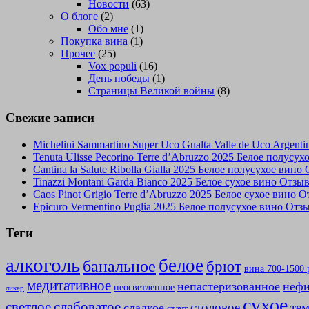
Новости
(63)
О блоге
(2)
Обо мне
(1)
Покупка вина
(1)
Прочее
(25)
Vox populi
(16)
День победы
(1)
Страницы Великой войны
(8)
Свежие записи
Michelini Sammartino Super Uco Gualta Valle de Uco Argen
Tenuta Ulisse Pecorino Terre d’Abruzzo 2025 Белое полусу
Cantina la Salute Ribolla Gialla 2025 Белое полусухое вино
Tinazzi Montani Garda Bianco 2025 Белое сухое вино Отзы
Caos Pinot Grigio Terre d’Abruzzo 2025 Белое сухое вино 
Epicuro Vermentino Puglia 2025 Белое полусухое вино Отз
Теги
алкоголь
белое
банальное
брют
вина 700-1500 
медитативное
непастеризованное
нефи
неосветленное
ликер
сухое
слабоватое
светлое
столовое
те
сладкое
стаут