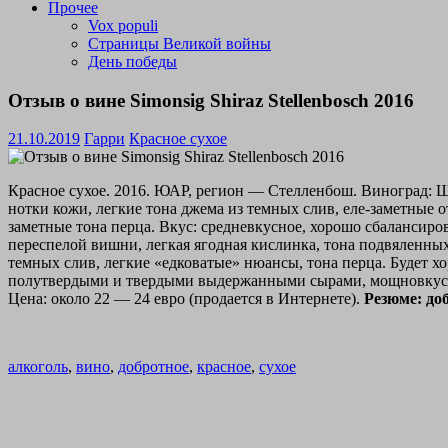
Прочее
Vox populi
Страницы Великой войны
День победы
Отзыв о вине Simonsig Shiraz Stellenbosch 2016
21.10.2019
Гарри
Красное сухое
Красное сухое. 2016. ЮАР, регион — Стелленбош. Виноград: Ш
нотки кожи, легкие тона джема из темных слив, еле-заметные о
заметные тона перца. Вкус: средневкусное, хорошо сбалансиро
переспелой вишни, легкая ягодная кислинка, тона подвяленны
темных слив, легкие «едковатые» нюансы, тона перца. Будет 
полутвердыми и твердыми выдержанными сырами, мощновкусным
Цена: около 22 — 24 евро (продается в Интернете).
Резюме: доб
алкоголь
,
вино
,
добротное
,
красное
,
сухое