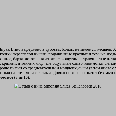
ираз. Вино выдержано в дубовых бочках не менее 21 месяцев. 
ттенки переспелой вишни, подвяленные красные и темные ягоды, 
ванное, бархатистое — вначале, еле-ощутимые травянистые нотки
х красных и темных ягод, еле-ощутимые сливочные нотки, легка
хорошо питься со средневкусным и мощновкусным (в том числе 
и паштетами и салатами. Довольно хорошо пьется без закуски.
ротное (7 из 10).