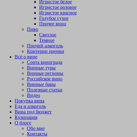
Игристое белое
Игристое розовое
Игристое красное
Голубое сухое
Прочее вино
Пиво
Светлое
Темное
Прочий алкоголь
Критерии оценки
Всё о вине
Сорта винограда
Винные туры
Винные регионы
Российское вино
Винные бары
Полезные статьи
Видео
Покупка вина
Еда и алкоголь
Вина под бюджет
Кулинария
О блоге
Обо мне
Контакты