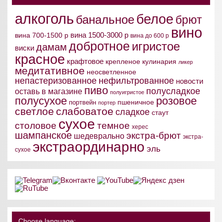
алкоголь
белое
банальное
брют
вино
вина 1500-3000 р
вина 700-1500 р
вина до 600 р
добротное
игристое
дамам
виски
красное
крафтовое
крепленое
кулинария
ликер
медитативное
неосветленное
непастеризованное
нефильтрованное
новости
пиво
полусладкое
оставь в магазине
полуигристое
полусухое
розовое
пшеничное
портвейн
портер
светлое
слабоватое
сладкое
стаут
сухое
столовое
темное
херес
шампанское
экстра-брют
шедеврально
экстра-
экстраординарно
эль
сухое
Choose language: