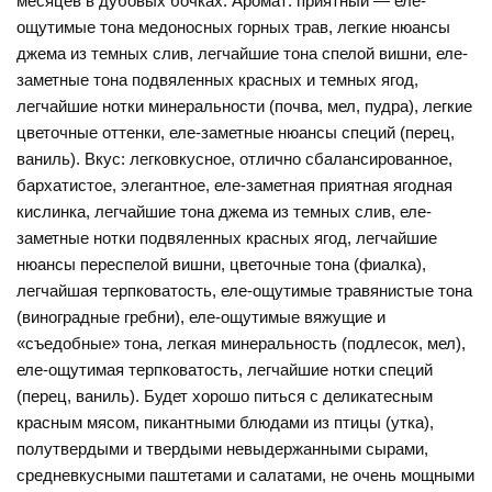
месяцев в дубовых бочках. Аромат: приятный — еле-
ощутимые тона медоносных горных трав, легкие нюансы
джема из темных слив, легчайшие тона спелой вишни, еле-
заметные тона подвяленных красных и темных ягод,
легчайшие нотки минеральности (почва, мел, пудра), легкие
цветочные оттенки, еле-заметные нюансы специй (перец,
ваниль). Вкус: легковкусное, отлично сбалансированное,
бархатистое, элегантное, еле-заметная приятная ягодная
кислинка, легчайшие тона джема из темных слив, еле-
заметные нотки подвяленных красных ягод, легчайшие
нюансы переспелой вишни, цветочные тона (фиалка),
легчайшая терпковатость, еле-ощутимые травянистые тона
(виноградные гребни), еле-ощутимые вяжущие и
«съедобные» тона, легкая минеральность (подлесок, мел),
еле-ощутимая терпковатость, легчайшие нотки специй
(перец, ваниль). Будет хорошо питься с деликатесным
красным мясом, пикантными блюдами из птицы (утка),
полутвердыми и твердыми невыдержанными сырами,
средневкусными паштетами и салатами, не очень мощными