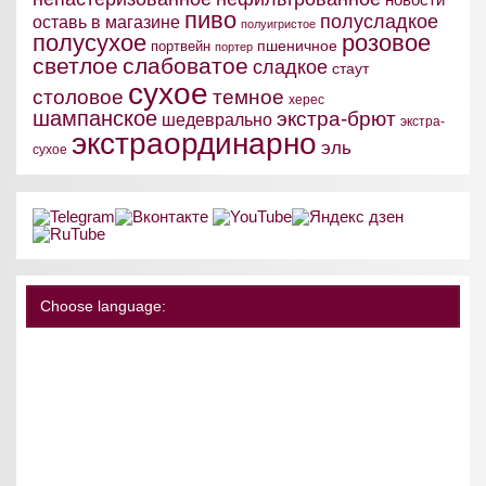
пиво
полусладкое
оставь в магазине
полуигристое
полусухое
розовое
пшеничное
портвейн
портер
светлое
слабоватое
сладкое
стаут
сухое
столовое
темное
херес
шампанское
экстра-брют
шедеврально
экстра-
экстраординарно
эль
сухое
Choose language: