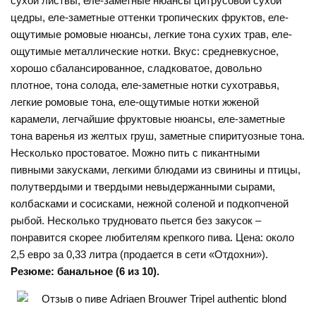
сухой листвы, еле-заметные нюансы цитрусовой сухой
цедры, еле-заметные оттенки тропических фруктов, еле-
ощутимые ромовые нюансы, легкие тона сухих трав, еле-
ощутимые металлические нотки. Вкус: средневкусное,
хорошо сбалансированное, сладковатое, довольно
плотное, тона солода, еле-заметные нотки сухотравья,
легкие ромовые тона, еле-ощутимые нотки жженой
карамели, легчайшие фруктовые нюансы, еле-заметные
тона варенья из желтых груш, заметные спиритуозные тона.
Несколько простоватое. Можно пить с пикантными
пивными закусками, легкими блюдами из свинины и птицы,
полутвердыми и твердыми невыдержанными сырами,
колбасками и сосисками, нежной соленой и подкопченой
рыбой. Несколько трудновато пьется без закусок –
понравится скорее любителям крепкого пива. Цена: около
2,5 евро за 0,33 литра (продается в сети «Отдохни»).
Резюме: банальное (6 из 10).