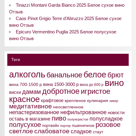
Tinazzi Montani Garda Bianco 2025 Белое сухое вино
Отзыв
Caos Pinot Grigio Terre d’Abruzzo 2025 Белое сухое
вино Отзыв
Epicuro Vermentino Puglia 2025 Белое полусухое
вино Отзыв
Теги
алкоголь
белое
банальное
брют
вино
вина 1500-3000 р
вина 700-1500 р
вина до 600 р
добротное
игристое
дамам
виски
красное
крафтовое
крепленое
кулинария
ликер
медитативное
неосветленное
непастеризованное
нефильтрованное
новости
пиво
полусладкое
оставь в магазине
полуигристое
полусухое
розовое
пшеничное
портвейн
портер
светлое
слабоватое
сладкое
стаут