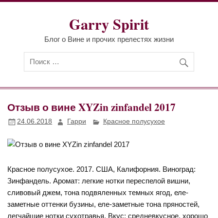
Перейти
к
Garry Spirit
содержимому
Блог о Вине и прочих прелестях жизни
Отзыв о вине XYZin zinfandel 2017
24.06.2018
Гарри
Красное полусухое
Красное полусухое. 2017. США, Калифорния. Виноград:
Зинфандель. Аромат: легкие нотки переспелой вишни,
сливовый джем, тона подвяленных темных ягод, еле-
заметные оттенки бузины, еле-заметные тона пряностей,
легчайшие нотки сухотравья. Вкус: средневкусное, хорошо