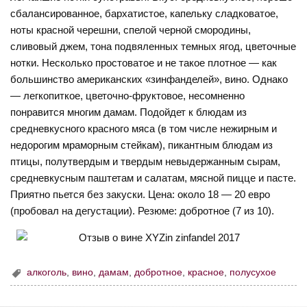
сбалансированное, бархатистое, капельку сладковатое,
ноты красной черешни, спелой черной смородины,
сливовый джем, тона подвяленных темных ягод, цветочные
нотки. Несколько простоватое и не такое плотное — как
большинство американских «зинфанделей», вино. Однако
— легкопиткое, цветочно-фруктовое, несомненно
понравится многим дамам. Подойдет к блюдам из
средневкусного красного мяса (в том числе нежирным и
недорогим мраморным стейкам), пикантным блюдам из
птицы, полутвердым и твердым невыдержанным сырам,
средневкусным паштетам и салатам, мясной пицце и пасте.
Приятно пьется без закуски. Цена: около 18 — 20 евро
(пробовал на дегустации). Резюме: добротное (7 из 10).
алкоголь
,
вино
,
дамам
,
добротное
,
красное
,
полусухое