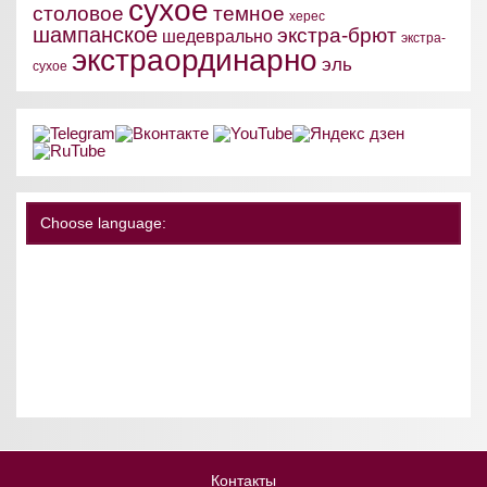
сухое
столовое
темное
херес
шампанское
экстра-брют
шедеврально
экстра-
экстраординарно
эль
сухое
Choose language:
Контакты