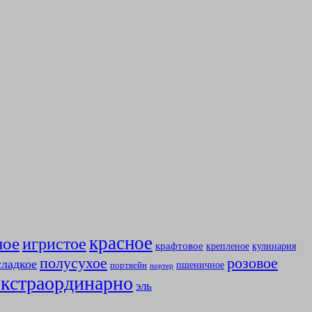
красное
ное
игристое
крафтовое
крепленое
кулинария
полусухое
розовое
сладкое
пшеничное
портвейн
портер
экстраординарно
эль