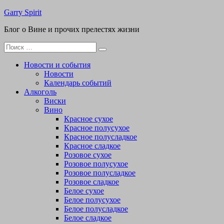
Перейти
Garry Spirit
к
Блог о Вине и прочих прелестях жизни
содержимому
Поиск
для:
Новости и события
Новости
Календарь событий
Алкоголь
Виски
Вино
Красное сухое
Красное полусухое
Красное полусладкое
Красное сладкое
Розовое сухое
Розовое полусухое
Розовое полусладкое
Розовое сладкое
Белое сухое
Белое полусухое
Белое полусладкое
Белое сладкое