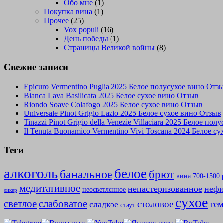
Обо мне
(1)
Покупка вина
(1)
Прочее
(25)
Vox populi
(16)
День победы
(1)
Страницы Великой войны
(8)
Свежие записи
Epicuro Vermentino Puglia 2025 Белое полусухое вино Отз
Bianca Lava Basilicata 2025 Белое сухое вино Отзыв
Riondo Soave Colafogo 2025 Белое сухое вино Отзыв
Universale Pinot Grigio Lazio 2025 Белое сухое вино Отзыв
Tinazzi Pinot Grigio della Venezie Villaciara 2025 Белое по
Il Tenuta Buonamico Vermentino Vivi Toscana 2024 Белое с
Теги
алкоголь
белое
банальное
брют
вина 700-1500 
медитативное
непастеризованное
нефи
неосветленное
ликер
сухое
слабоватое
светлое
столовое
те
сладкое
стаут