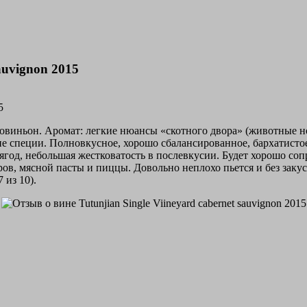
sauvignon 2015
совиньон. Аромат: легкие нюансы «скотного двора» (животные н
кие специи. Полновкусное, хорошо сбалансированное, бархатист
год, небольшая жестковатость в послевкусии. Будет хорошо сопр
ов, мясной пасты и пиццы. Довольно неплохо пьется и без закус
 из 10).