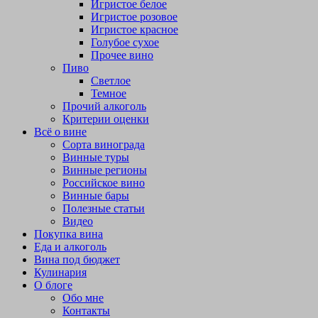
Игристое белое
Игристое розовое
Игристое красное
Голубое сухое
Прочее вино
Пиво
Светлое
Темное
Прочий алкоголь
Критерии оценки
Всё о вине
Сорта винограда
Винные туры
Винные регионы
Российское вино
Винные бары
Полезные статьи
Видео
Покупка вина
Еда и алкоголь
Вина под бюджет
Кулинария
О блоге
Обо мне
Контакты