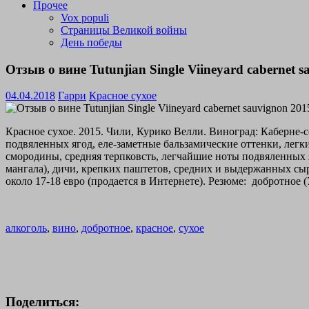
Прочее
Vox populi
Страницы Великой войны
День победы
Отзыв о вине Tutunjian Single Viineyard cabernet 
04.04.2018
Гарри
Красное сухое
Красное сухое. 2015. Чили, Курико Велли. Виноград: Каберне-
подвяленных ягод, еле-заметные бальзамические оттенки, лег
смородины, средняя терпковсть, легчайшие ноты подвяленных я
мангала), дичи, крепких паштетов, средних и выдержанных сыр
около 17-18 евро (продается в Интернете). Резюме: добротное (7
алкоголь
,
вино
,
добротное
,
красное
,
сухое
Поделиться: