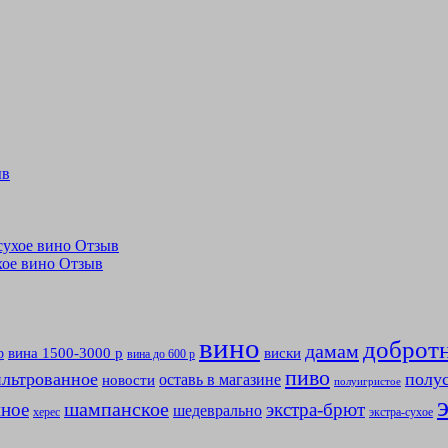
ыв
лусухое вино Отзыв
ухое вино Отзыв
вино
доброт
дамам
вина 1500-3000 р
виски
р
вина до 600 р
пиво
льтрованное
полу
оставь в магазине
новости
полуигристое
мное
шампанское
экстра-брют
шедеврально
херес
экстра-сухое