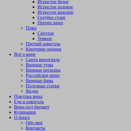
Игристое белое
Игристое розовое
Игристое красное
Голубое сухое
Прочее вино
Пиво
Светлое
Темное
Прочий алкоголь
Критерии оценки
Всё о вине
Сорта винограда
Винные туры
Винные регионы
Российское вино
Винные бары
Полезные статьи
Видео
Покупка вина
Еда и алкоголь
Вина под бюджет
Кулинария
О блоге
Обо мне
Контакты