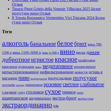
Отзыв
Tinazzi Pinot Grigio della Venezie Villaciara 2025 Белое
полусухое вино Отзыв
Il Tenuta Buonamico Vermentino Vivi Toscana 2024 Белое
сухое вино Отзыв
Теги
алкоголь
белое
банальное
брют
вина 700-
вино
дамам
вина 1500-3000 р
виски
1500 р
вина до 600 р
красное
добротное
игристое
крафтовое
медитативное
крепленое
кулинария
неосветленное
ликер
непастеризованное
нефильтрованное
оставь в
новости
полусухое
пиво
полусладкое
магазине
полуигристое
розовое
слабоватое
светлое
пшеничное
портвейн
портер
сухое
столовое
темное
сладкое
стаут
херес
шампанское
экстра-брют
шедеврально
экстра-сухое
экстраординарно
эль