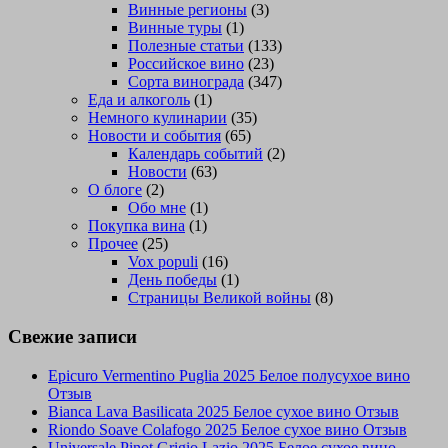
Винные регионы
(3)
Винные туры
(1)
Полезные статьи
(133)
Российское вино
(23)
Сорта винограда
(347)
Еда и алкоголь
(1)
Немного кулинарии
(35)
Новости и события
(65)
Календарь событий
(2)
Новости
(63)
О блоге
(2)
Обо мне
(1)
Покупка вина
(1)
Прочее
(25)
Vox populi
(16)
День победы
(1)
Страницы Великой войны
(8)
Свежие записи
Epicuro Vermentino Puglia 2025 Белое полусухое вино
Отзыв
Bianca Lava Basilicata 2025 Белое сухое вино Отзыв
Riondo Soave Colafogo 2025 Белое сухое вино Отзыв
Universale Pinot Grigio Lazio 2025 Белое сухое вино