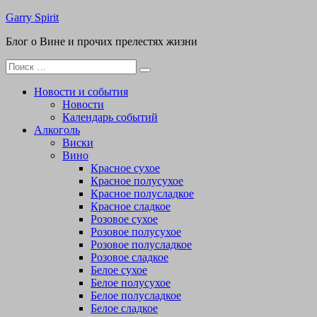
Перейти
Garry Spirit
к
Блог о Вине и прочих прелестях жизни
содержимому
Поиск
для:
Новости и события
Новости
Календарь событий
Алкоголь
Виски
Вино
Красное сухое
Красное полусухое
Красное полусладкое
Красное сладкое
Розовое сухое
Розовое полусухое
Розовое полусладкое
Розовое сладкое
Белое сухое
Белое полусухое
Белое полусладкое
Белое сладкое