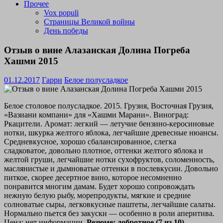
Прочее
Vox populi
Страницы Великой войны
День победы
Отзыв о вине Алазанская Долина Погреба
Хашми 2015
01.12.2017
Гарри
Белое полусладкое
Белое столовое полусладкое. 2015. Грузия, Восточная Грузия,
«Вазиани компани» для «Хашми Марани». Виноград:
Ркацители. Аромат: легкий — летучие бензино-керосиновые
нотки, шкурка желтого яблока, легчайшие древесные нюансы.
Средневкусное, хорошо сбалансированное, слегка
сладковатое, довольно плотное, оттенки желтого яблока и
желтой груши, легчайшие нотки сухофруктов, соломенность,
маслянистые и дымноватые оттенки в послевкусии. Довольно
питкое, скорее десертное вино, которое несомненно
понравится многим дамам. Будет хорошо сопровождать
нежную белую рыбу, морепродукты, мягкие и средние
солноватые сыры, легковкусные паштеты, легчайшие салаты.
Нормально пьется без закуски — особенно в роли аперитива.
Цена: нет информации.
Резюме: добротное (7 из 10).