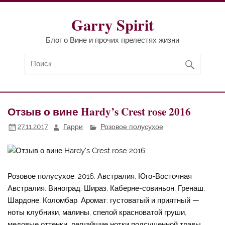
Перейти
к
содержимому
Garry Spirit
Блог о Вине и прочих прелестях жизни
Отзыв о вине Hardy’s Crest rose 2016
27.11.2017
Гарри
Розовое полусухое
Розовое полусухое. 2016. Австралия, Юго-Восточная
Австралия. Виноград: Шираз, Каберне-совиньон, Гренаш,
Шардоне, Коломбар. Аромат: густоватый и приятный —
ноты клубники, малины, спелой красноватой груши,
медовые оттенки, легчайшие нотки подсушенной травы,