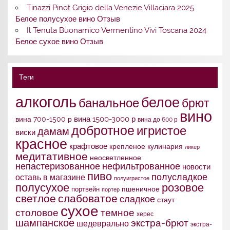
Tinazzi Pinot Grigio della Venezie Villaciara 2025
Белое полусухое вино Отзыв
Il Tenuta Buonamico Vermentino Vivi Toscana 2024
Белое сухое вино Отзыв
Теги
алкоголь
белое
банальное
брют
вино
вина 1500-3000 р
вина 700-1500 р
вина до 600 р
добротное
игристое
дамам
виски
красное
крафтовое
крепленое
кулинария
ликер
медитативное
неосветленное
непастеризованное
нефильтрованное
новости
пиво
полусладкое
оставь в магазине
полуигристое
полусухое
розовое
портвейн
пшеничное
портер
слабоватое
светлое
сладкое
стаут
сухое
столовое
темное
херес
шампанское
экстра-брют
шедеврально
экстра-