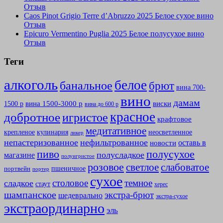
Отзыв
Caos Pinot Grigio Terre d’Abruzzo 2025 Белое сухое вино
Отзыв
Epicuro Vermentino Puglia 2025 Белое полусухое вино
Отзыв
Теги
алкоголь
белое
банальное
брют
вина 700-
вино
дамам
вина 1500-3000 р
виски
1500 р
вина до 600 р
красное
добротное
игристое
крафтовое
медитативное
крепленое
кулинария
неосветленное
ликер
непастеризованное
нефильтрованное
оставь в
новости
полусухое
пиво
полусладкое
магазине
полуигристое
розовое
слабоватое
светлое
пшеничное
портвейн
портер
сухое
столовое
темное
сладкое
стаут
херес
шампанское
экстра-брют
шедеврально
экстра-сухое
экстраординарно
эль