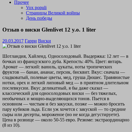
Прочее
Vox populi
Страницы Великой войны
День победы
Отзыв о виски Glenlivet 12 y.o. 1 liter
20.03.2017
Гарри
Виски
Шотландия, Хайленд. Односолодовый. Выдержка: 12 лет — в
бочках из французского дуба. Крепость: 40%. Цвет: янтарь.
Аромат — легкий: ваниль, цукаты, ноты тропических
фруктов — банан, ананас, персик, бисквит. Вкус: сначала —
сладковатый, полевые цветы, мед, груша Дюшес. Травянистые
нотки, орех и легкий липовый мед — в приятном длительном
послевкусии. Вкус деликатный, я бы даже сказал —
классический для односолодовых виски — без тяжелых,
необычных и мощно-выделяющихся тонов. Пьется в
основном — чистым и без закуски, позже — можно бросить
пару кубиков льда. Если уж хочется с закуской — то средние
сыры или десерты, мороженое (но не когда дегустируете).
Цена в рознице — около 50-55 евро. Резюме: экстраординарно
(8 из 10).