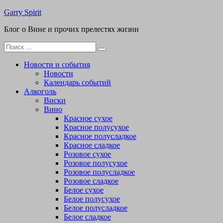
Перейти
Garry Spirit
к
Блог о Вине и прочих прелестях жизни
содержимому
Поиск
для:
Новости и события
Новости
Календарь событий
Алкоголь
Виски
Вино
Красное сухое
Красное полусухое
Красное полусладкое
Красное сладкое
Розовое сухое
Розовое полусухое
Розовое полусладкое
Розовое сладкое
Белое сухое
Белое полусухое
Белое полусладкое
Белое сладкое