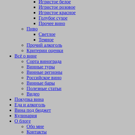
Игристое белое
Игристое розовое
Игристое красное
Голубое сухое
Прочее вино
Пиво
Светлое
Темное
Прочий алкоголь
Критерии оценки
Всё о вине
Сорта винограда
Винные туры
Винные регионы
Российское вино
Винные бары
Полезные статьи
Видео
Покупка вина
Еда и алкоголь
Вина под бюджет
Кулинария
О блоге
Обо мне
Контакты